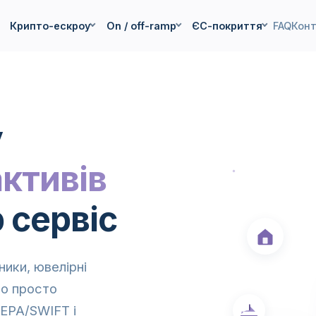
Крипто-ескроу
On / off-ramp
ЄС-покриття
FAQ
Кон
у
ктивів
 сервіс
ники, ювелірні
бо просто
EPA/SWIFT і