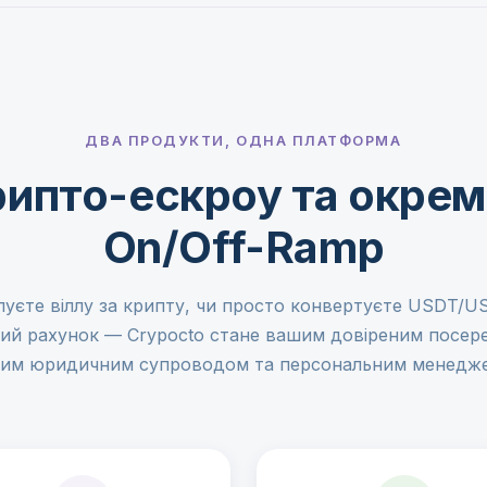
ДВА ПРОДУКТИ, ОДНА ПЛАТФОРМА
ипто-ескроу та окре
On/Off-Ramp
пуєте віллу за крипту, чи просто конвертуєте USDT/U
кий рахунок — Crypocto стане вашим довіреним посер
им юридичним супроводом та персональним менедж