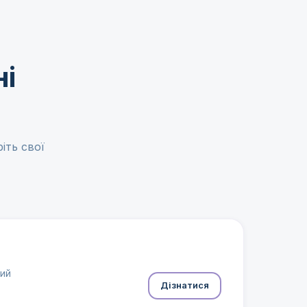
ні
іть свої
ний
Дізнатися