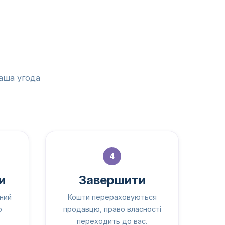
ваша угода
4
и
Завершити
ний
Кошти перераховуються
о
продавцю, право власності
переходить до вас.