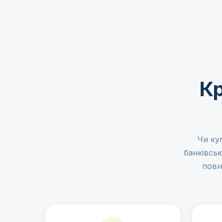
Кр
Чи ку
банківсь
повн