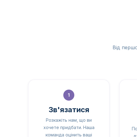
Від першо
1
Зв'язатися
Розкажіть нам, що ви
хочете придбати. Наша
По
команда оцінить ваші
д