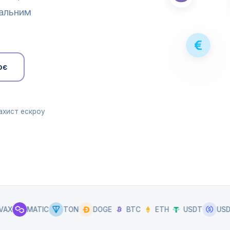
нальним
ює
ахист ескроу
MATIC
TON
DOGE
BTC
ETH
USDT
USDC