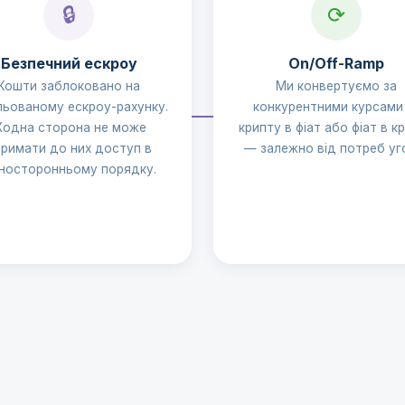
🔒
⟳
Безпечний ескроу
On/Off-Ramp
Кошти заблоковано на
Ми конвертуємо за
льованому ескроу-рахунку.
конкурентними курсами
одна сторона не може
крипту в фіат або фіат в к
римати до них доступ в
— залежно від потреб уг
носторонньому порядку.