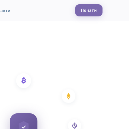
Почати
такти