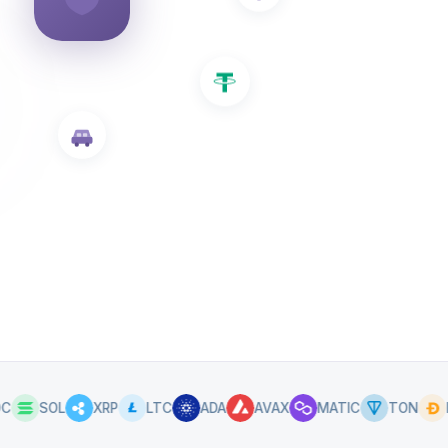
SOL
XRP
LTC
ADA
AVAX
MATIC
TON
DOG