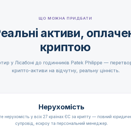
ЩО МОЖНА ПРИДБАТИ
еальні активи, оплаче
криптою
ртир у Лісабоні до годинників Patek Philippe — перетвор
крипто-активи на відчутну, реальну цінність.
Нерухомість
те нерухомість у всіх 27 країнах ЄС за крипту — повний юридич
супровід, ескроу та персональний менеджер.