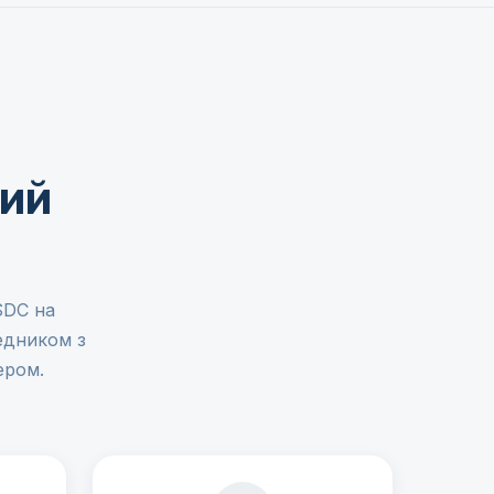
мий
SDC на
едником з
ером.