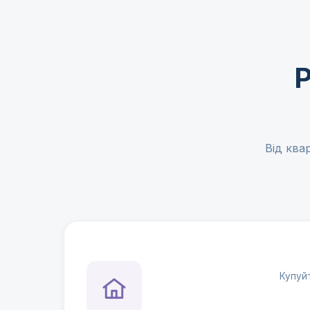
Р
Від ква
Купуй