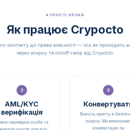
4 ПРОСТІ КРОКИ
Як працює Crypocto
го контакту до права власності — ось як проходить 
через ескроу та on/off-ramp від Crypocto.
2
3
AML/KYC
Конвертуват
верифікація
Внесіть крипту в безпеч
ескроу. Ми виконуєм
вна перевірка особи та
конвертацію за
жерела коштів для всіх