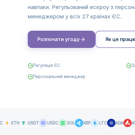
навпаки. Регульований ескроу з персо
менеджером у всіх 27 країнах ЄС.
Розпочати угоду
Як це прац
Регуляція ЄС
З
Персональний менеджер
ETH
USDT
USDC
SOL
XRP
LTC
ADA
AVAX