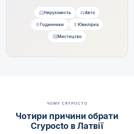
Нерухомість
Авто
Годинники
Ювелірка
Мистецтво
ЧОМУ CRYPOCTO
Чотири причини обрати
Crypocto в Латвії