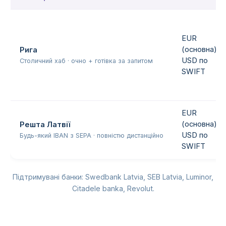
EUR
(основна),
Рига
USD по
Столичний хаб · очно + готівка за запитом
SWIFT
EUR
(основна),
Решта Латвії
USD по
Будь-який IBAN з SEPA · повністю дистанційно
SWIFT
Підтримувані банки: Swedbank Latvia, SEB Latvia, Luminor,
Citadele banka, Revolut.