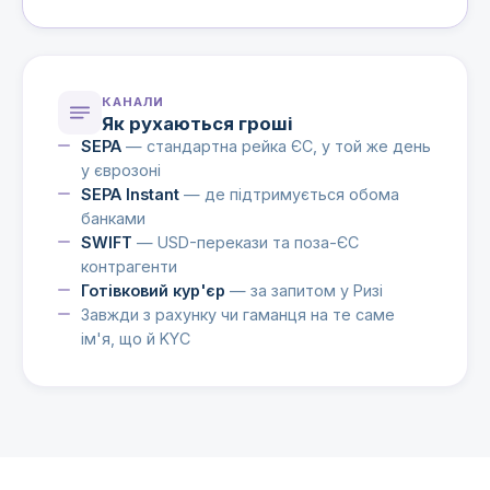
КАНАЛИ
Як рухаються гроші
SEPA
— стандартна рейка ЄС, у той же день
у єврозоні
SEPA Instant
— де підтримується обома
банками
SWIFT
— USD-перекази та поза-ЄС
контрагенти
Готівковий кур'єр
— за запитом у Ризі
Завжди з рахунку чи гаманця на те саме
ім'я, що й KYC