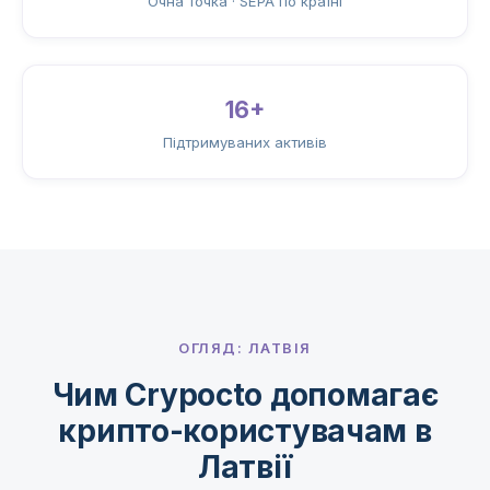
Очна точка · SEPA по країні
16+
Підтримуваних активів
ОГЛЯД: ЛАТВІЯ
Чим Crypocto допомагає
крипто-користувачам в
Латвії