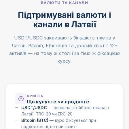
ВАЛЮТИ ТА КАНАЛИ
Підтримувані валюти і
канали в Латвії
USDT/USDC закривають більшість тікетів у
Латвії. Bitcoin, Ethereum та довгий хвіст з 12+
активів — на тому ж столі і за тією ж фіксацією
курсу.
КРИПТА
Що купуєте чи продаєте
USDT/USDC
— основна стейблкоїн-пара в
Латвії, TRC-20 чи ERC-20
Bitcoin (BTC)
— курс фіксується при
надходженні, не при запиті