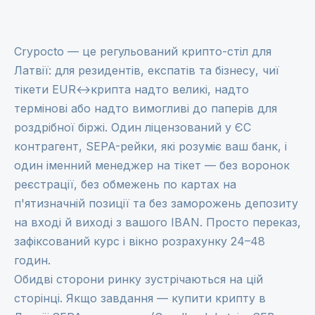
Crypocto — це регульований крипто-стіл для
Латвії: для резидентів, експатів та бізнесу, чиї
тікети EUR↔крипта надто великі, надто
термінові або надто вимогливі до паперів для
роздрібної біржі. Один ліцензований у ЄС
контрагент, SEPA-рейки, які розуміє ваш банк, і
один іменний менеджер на тікет — без воронок
реєстрації, без обмежень по картах на
п'ятизначній позиції та без заморожень депозиту
на вході й виході з вашого IBAN. Просто переказ,
зафіксований курс і вікно розрахунку 24–48
годин.
Обидві сторони ринку зустрічаються на цій
сторінці. Якщо завдання — купити крипту в