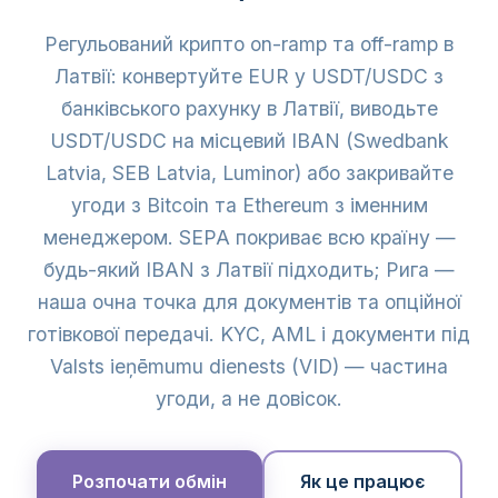
Регульований крипто on-ramp та off-ramp в
Латвії: конвертуйте EUR у USDT/USDC з
банківського рахунку в Латвії, виводьте
USDT/USDC на місцевий IBAN (Swedbank
Latvia, SEB Latvia, Luminor) або закривайте
угоди з Bitcoin та Ethereum з іменним
менеджером. SEPA покриває всю країну —
будь-який IBAN з Латвії підходить; Рига —
наша очна точка для документів та опційної
готівкової передачі. KYC, AML і документи під
Valsts ieņēmumu dienests (VID) — частина
угоди, а не довісок.
Розпочати обмін
Як це працює