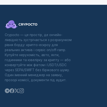
Crypocto — це простір, де ончейн-
ліквідність зустрічається з розрахунком
рівня борду: крипто-ескроу для
реальних активів і сервіс on/off-ramp.
Купуйте нерухомість, авто, яхти,
годинники та ювелірку за крипту — або
конвертуйте між фіатом і USDT/USDC
через SEPA/SWIFT без біржового шуму.
Один іменний менеджер на заявку,
прозорі комісії, документи під аудит.