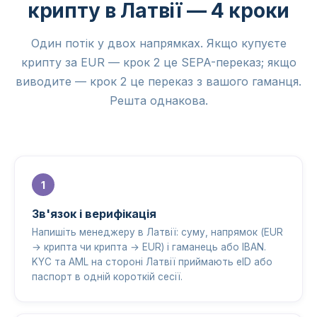
крипту в Латвії — 4 кроки
Один потік у двох напрямках. Якщо купуєте
крипту за EUR — крок 2 це SEPA-переказ; якщо
виводите — крок 2 це переказ з вашого гаманця.
Решта однакова.
Зв'язок і верифікація
Напишіть менеджеру в Латвії: суму, напрямок (EUR
→ крипта чи крипта → EUR) і гаманець або IBAN.
KYC та AML на стороні Латвії приймають eID або
паспорт в одній короткій сесії.