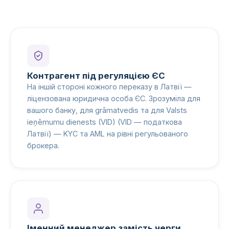
Контрагент під регуляцією ЄС
На іншій стороні кожного переказу в Латвії —
ліцензована юридична особа ЄС. Зрозуміла для
вашого банку, для grāmatvedis та для Valsts
ieņēmumu dienests (VID) (VID — податкова
Латвії) — KYC та AML на рівні регульованого
брокера.
Іменний менеджер замість черги