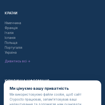
КРАЇНИ
Німеччина
Франція
Італія
Іспанія
Польща
Португалія
Україна
Дивитись всі →
ЮРИДИЧНА ІНФОРМАЦІЯ
Ми цінуємо вашу приватність
Політика конфіденційності
Ми використовуємо файли cookie, щоб сайт
Умови використання
Crypocto працював, запам’ятовував ваші
Політика AML
налаштування та допомагав нам оцінювати