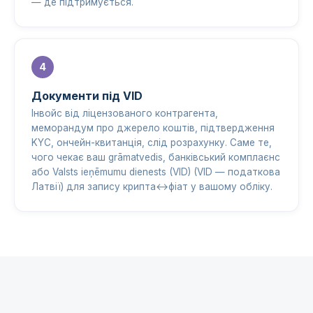
— де підтримується.
Документи під VID
Інвойс від ліцензованого контрагента,
меморандум про джерело коштів, підтвердження
KYC, ончейн-квитанція, слід розрахунку. Саме те,
чого чекає ваш grāmatvedis, банківський комплаєнс
або Valsts ieņēmumu dienests (VID) (VID — податкова
Латвії) для запису крипта↔фіат у вашому обліку.