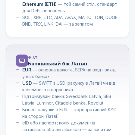
Ethereum (ETH)
— той самий стіл, стандарт
для DeFi-поповнень
SOL, XRP, LTC, ADA, AVAX, MATIC, TON, DOGE,
BNB, TRX, LINK, DAI — за запитом
ФІАТ
Банківський бік Латвії
EUR
— основна валюта, SEPA на вхід і вихід
у всіх банках
USD
— SWIFT з USD-рахунку в Латвії чи від
іноземного відправника
Підтримувані банки: Swedbank Latvia, SEB
Latvia, Luminor, Citadele banka, Revolut
Бізнес-рахунки в EUR — корпоративний KYC
на стороні Латвії
eID або паспорт; копія документів
латиською або англійською — за запитом