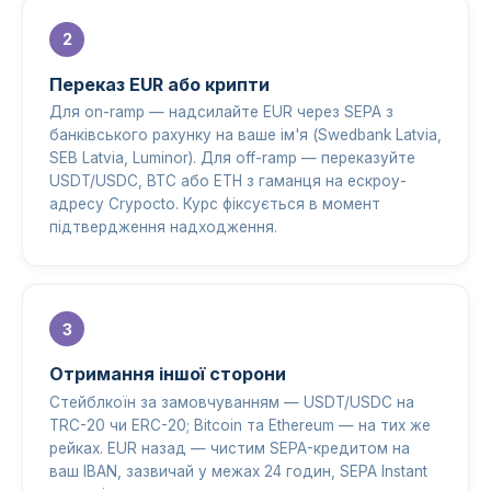
Переказ EUR або крипти
Для on-ramp — надсилайте EUR через SEPA з
банківського рахунку на ваше ім'я (Swedbank Latvia,
SEB Latvia, Luminor). Для off-ramp — переказуйте
USDT/USDC, BTC або ETH з гаманця на ескроу-
адресу Crypocto. Курс фіксується в момент
підтвердження надходження.
Отримання іншої сторони
Стейблкоїн за замовчуванням — USDT/USDC на
TRC-20 чи ERC-20; Bitcoin та Ethereum — на тих же
рейках. EUR назад — чистим SEPA-кредитом на
ваш IBAN, зазвичай у межах 24 годин, SEPA Instant