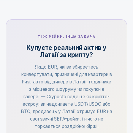
ТІ Ж РЕЙКИ, ІНША ЗАДАЧА
Купуєте реальний актив у
Латвії за крипту?
Якщо EUR, які ви збираєтесь
конвертувати, призначені для квартири в
Ризі, авто від дилера в Латвії, годинника
з місцевого шоуруму чи покупки в
галереї — Crypocto веде це як крипто-
ескроу: ви надсилаєте USDT/USDC або
BTC, продавець у Латвії отримує EUR на
свої звичні SEPA-рейки, і нічого не
торкається роздрібної біржі.