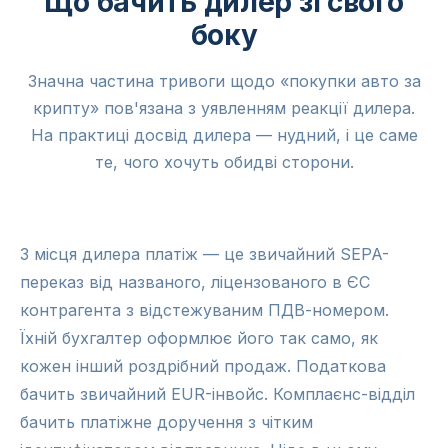
Що бачить дилер зі свого
боку
Значна частина тривоги щодо «покупки авто за
крипту» пов'язана з уявленням реакції дилера.
На практиці досвід дилера — нудний, і це саме
те, чого хочуть обидві сторони.
З місця дилера платіж — це звичайний SEPA-
переказ від названого, ліцензованого в ЄС
контрагента з відстежуваним ПДВ-номером.
Їхній бухгалтер оформлює його так само, як
кожен інший роздрібний продаж. Податкова
бачить звичайний EUR-інвойс. Комплаєнс-відділ
бачить платіжне доручення з чітким