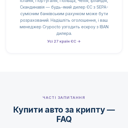
Іспанія, Португалія, Польща, Чехія, Ірландія,
Скандинавія — будь-який дилер ЄС з SEPA-
сумісним банківським рахунком може бути
розрахований. Надішліть оголошення, і ваш
менеджер Crypocto узгодить ескроу з IBAN
дилера.
Усі 27 країн ЄС →
ЧАСТІ ЗАПИТАННЯ
Купити авто за крипту —
FAQ