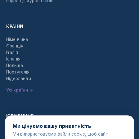
support@crypocto.com
КРАЇНИ
Німеччина
Франція
Італія
Іспанія
Польща
Португалія
Нідерланди
Усі країни →
ЮРИДИЧНЕ
Ми цінуємо вашу приватність
Політика конфіденційності
Ми використовуємо файли cookie, щоб сайт
Умови надання послуг