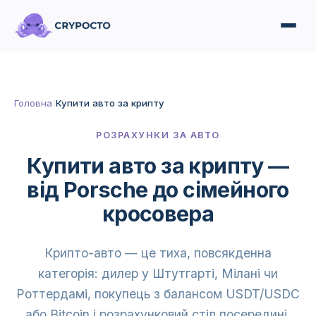
Головна
/
Купити авто за крипту
РОЗРАХУНКИ ЗА АВТО
Купити авто за крипту —
від Porsche до сімейного
кросовера
Крипто-авто — це тиха, повсякденна
категорія: дилер у Штутгарті, Мілані чи
Роттердамі, покупець з балансом USDT/USDC
або Bitcoin і розрахунковий стіл посередині.