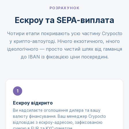
РОЗРАХУНОК
Ескроу та SEPA-виплата
Чотири етапи покривають усю частину Crypocto
у крипто-автоугоді. Нічого екзотичного, нічого
ідеологічного — просто чистий шлях від гаманця
до IBAN із фіксацією ціни посередині.
Ескроу відкрито
Ви надсилаєте оголошення дилера та вашу
валюту фінансування. Ваш менеджер Crypocto
відповідає з ескроу-адресою, зафіксованою
сумою в EUR та KYC-пакетом.