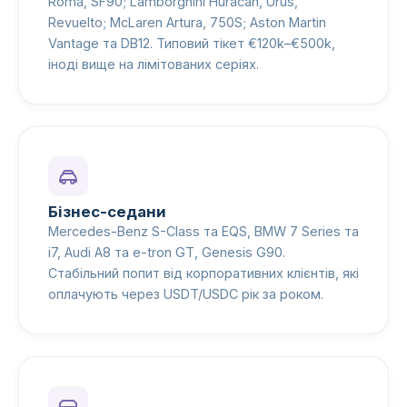
Roma, SF90; Lamborghini Huracán, Urus,
Revuelto; McLaren Artura, 750S; Aston Martin
Vantage та DB12. Типовий тікет €120k–€500k,
іноді вище на лімітованих серіях.
Бізнес-седани
Mercedes-Benz S-Class та EQS, BMW 7 Series та
i7, Audi A8 та e-tron GT, Genesis G90.
Стабільний попит від корпоративних клієнтів, які
оплачують через USDT/USDC рік за роком.