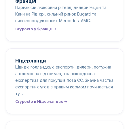
Франція
Паризький люксовий рітейл, дилери Ніцци та
Канн на Рів'єрі, сильний ринок Bugatti та
високопродуктивних Mercedes-AMG.
Crypocto у Франції →
Нідерланди
Швидкі голландські експортні дилери, потужна
англомовна підтримка, транскордонна
експертиза для покупців поза ЄС. Значна частка
експортних угод з правим кермом починається
тут.
Crypocto в Нідерландах →