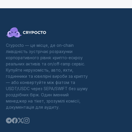
Crypocto — це місце, де on-chain
ліквідність зустрічає розрахунки
корпоративного рівня: крипто-ескроу
реальних активів та on/off-ramp сервіс.
Купуйте нерухомість, авто, яхти,
годинники та ювелірні вироби за крипту
— або конвертуйте між фіатом та
USDT/USDC через SEPA/SWIFT без шуму
роздрібних бірж. Один іменний
менеджер на тікет, зрозумілі комісії,
документація для аудиту.