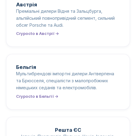
Австрія
Преміальні дилери Відня та Зальцбурга,
альпійський повнопривідний сегмент, сильний
обсяг Porsche та Audi.
Crypocto в Австрії →
Бельгія
Мультибрендові імпортні дилери Антверпена
та Брюсселя, спеціалісти з малопробіжних
німецьких седанів та електромобілів.
Crypocto в Бельгії →
Решта ЄС