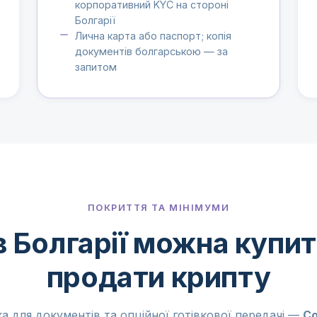
корпоративний KYC на стороні
Болгарії
Лична карта або паспорт; копія
документів болгарською — за
запитом
ПОКРИТТЯ ТА МІНІМУМИ
в Болгарії можна купит
продати крипту
а для документів та опційної готівкової передачі —
Со