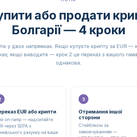
упити або продати кри
Болгарії — 4 кроки
тік у двох напрямках. Якщо купуєте крипту за EUR — к
аз; якщо виводите — крок 2 це переказ з вашого гам
однакова.
ереказ EUR або крипти
Отримання іншої
сторони
я on-ramp — надсилайте
Стейблкоїн за
R через SEPA з
замовчуванням —
нківського рахунку на ваше