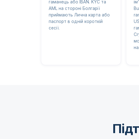
гаманець або IBAN. KYC та
ім
AML на стороні Болгарії
Bu
приймають Лична карта або
ra
паспорт в одній короткій
US
сесії.
га
Cr
мо
на
Підт