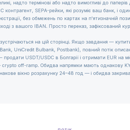
кі, надто термінові або надто вимогливі до паперів д
С контрагент, SEPA-рейки, які розуміє ваш банк, і од
еєстрації, без обмежень по картах на п'ятизначній поз
иході з вашого IBAN. Просто переказ, зафіксований кур
зустрічаються на цій сторінці. Якщо завдання — купити
ank, UniCredit Bulbank, Postbank), повний потік описа
— продати USDT/USDC в Болгарії і отримати EUR на м
—
crypto off-ramp
. Обидва напрямки мають однакову KY
днакове вікно розрахунку 24–48 год — і обидва закри
ПОТІК