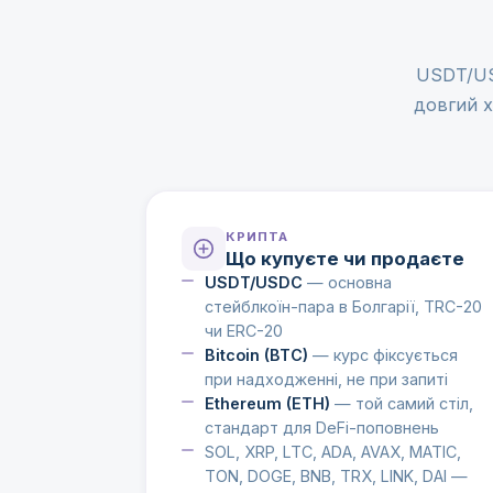
USDT/USD
довгий х
КРИПТА
Що купуєте чи продаєте
USDT/USDC
— основна
стейблкоїн-пара в Болгарії, TRC-20
чи ERC-20
Bitcoin (BTC)
— курс фіксується
при надходженні, не при запиті
Ethereum (ETH)
— той самий стіл,
стандарт для DeFi-поповнень
SOL, XRP, LTC, ADA, AVAX, MATIC,
TON, DOGE, BNB, TRX, LINK, DAI —