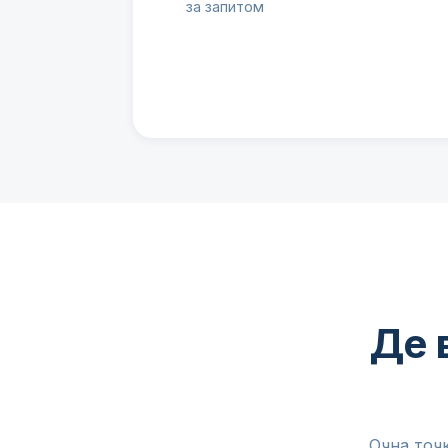
за запитом
Де 
Очна точк