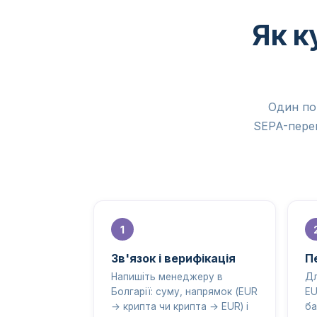
Як к
Один по
SEPA-перек
Зв'язок і верифікація
П
Напишіть менеджеру в
Дл
Болгарії: суму, напрямок (EUR
EU
→ крипта чи крипта → EUR) і
ба