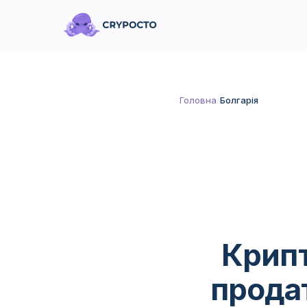
Головна
/
Болгарія
Крипт
прода