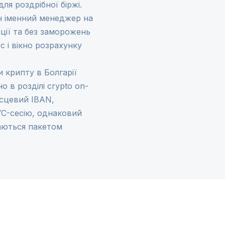
ля роздрібної біржі.
ин іменний менеджер на
иції та без заморожень
с і вікно розрахунку
 крипту в Болгарії
но в розділі
crypto on-
ісцевий IBAN,
C-сесію, однаковий
ваються пакетом