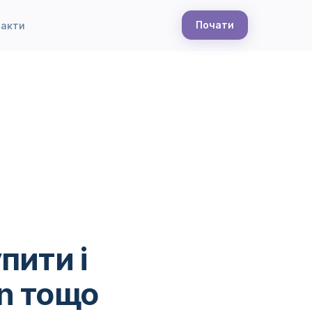
Почати
такти
пити і
n тощо