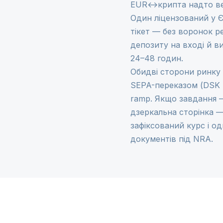
EUR↔крипта надто вели
Один ліцензований у Є
тікет — без воронок р
депозиту на вході й в
24–48 годин.
Обидві сторони ринку 
SEPA-переказом (DSK B
ramp
. Якщо завдання 
дзеркальна сторінка 
зафіксований курс і о
документів під NRA.