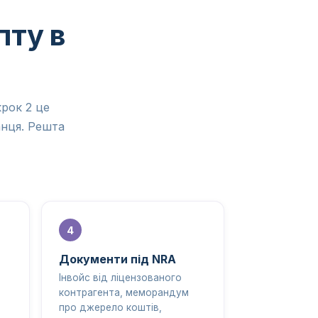
пту в
рок 2 це
анця. Решта
Документи під NRA
Інвойс від ліцензованого
контрагента, меморандум
про джерело коштів,