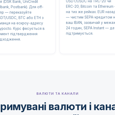
USDT/USDC на TRC-20 чи
'я (DSK Bank, UniCredit
ERC-20; Bitcoin та Ethereum
lbank, Postbank). Для off-
на тих же рейках. EUR наза
mp — переказуйте
— чистим SEPA-кредитом 
DT/USDC, BTC або ETH з
ваш IBAN, зазвичай у межа
манця на ескроу-адресу
24 годин, SEPA Instant — де
ypocto. Курс фіксується в
підтримується.
мент підтвердження
дходження.
ВАЛЮТИ ТА КАНАЛИ
римувані валюти і кан