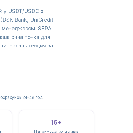
UR у USDT/USDC з
(DSK Bank, UniCredit
ним менеджером. SEPA
наша очна точка для
ационална агенция за
озрахунок 24–48 год
16+
і
Підтримуваних активів