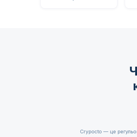
Ч
Crypocto — це регульов