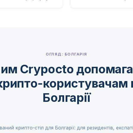
ОГЛЯД: БОЛГАРІЯ
им Crypocto допомаг
крипто-користувачам 
Болгарії
аний крипто-стіл для Болгарії: для резидентів, експатів