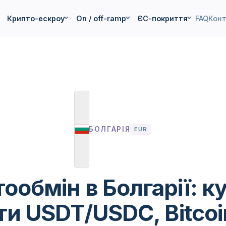
Крипто-ескроу
On / off-ramp
ЄС-покриття
FAQ
Кон
БОЛГАРІЯ
EUR
ообмін в Болгарії: ку
ти USDT/USDC, Bitcoi