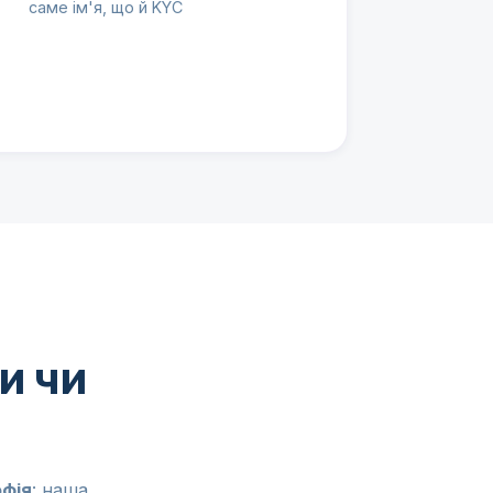
саме ім'я, що й KYC
и чи
фія
: наша