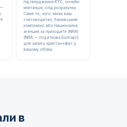
підтвердження KYC, ончейн-
 —
квитанція, слід розрахунку.
д
Саме те, чого чекає ваш
на
счетоводител, банківський
х
комплаєнс або Национална
агенция за приходите (NRA)
(NRA — податкова Болгарії)
для запису крипта↔фіат у
вашому обліку.
али в