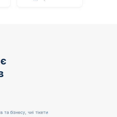
ає
в
 та бізнесу, чиї тікети