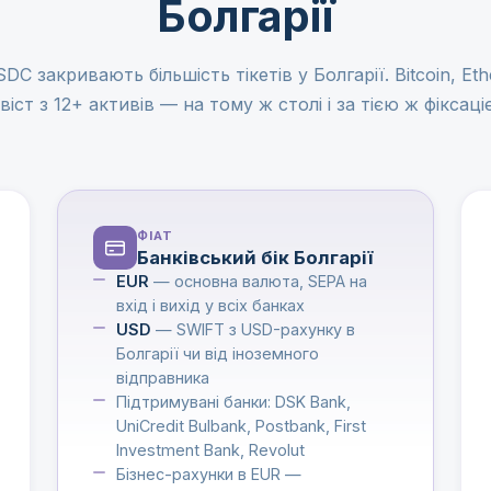
Болгарії
C закривають більшість тікетів у Болгарії. Bitcoin, Et
віст з 12+ активів — на тому ж столі і за тією ж фіксаці
ФІАТ
Банківський бік Болгарії
EUR
— основна валюта, SEPA на
вхід і вихід у всіх банках
USD
— SWIFT з USD-рахунку в
Болгарії чи від іноземного
відправника
Підтримувані банки: DSK Bank,
UniCredit Bulbank, Postbank, First
Investment Bank, Revolut
Бізнес-рахунки в EUR —