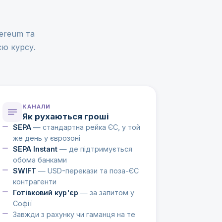
hereum та
єю курсу.
КАНАЛИ
Як рухаються гроші
SEPA
— стандартна рейка ЄС, у той
же день у єврозоні
SEPA Instant
— де підтримується
обома банками
SWIFT
— USD-перекази та поза-ЄС
контрагенти
Готівковий кур'єр
— за запитом у
Софії
Завжди з рахунку чи гаманця на те