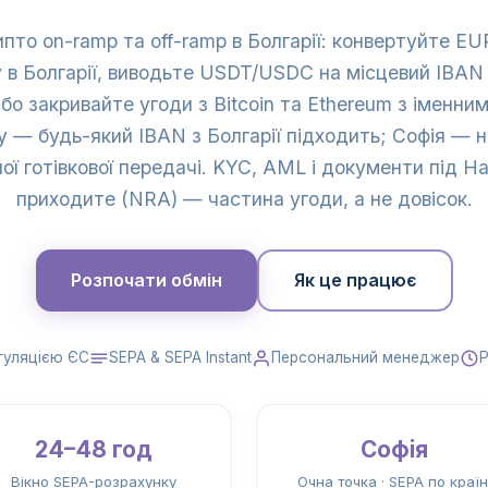
ипто on-ramp та off-ramp в Болгарії: конвертуйте E
у в Болгарії, виводьте USDT/USDC на місцевий IBAN 
або закривайте угоди з Bitcoin та Ethereum з імен
у — будь-який IBAN з Болгарії підходить; Софія — 
ної готівкової передачі. KYC, AML і документи під Н
приходите (NRA) — частина угоди, а не довісок.
Розпочати обмін
Як це працює
гуляцією ЄС
SEPA & SEPA Instant
Персональний менеджер
Р
24–48 год
Софія
Вікно SEPA-розрахунку
Очна точка · SEPA по країн