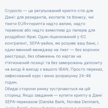
Crypocto — це регульований крипто-стіл для
Данії: для резидентів, експатів та бізнесу, чиї
тікети EUR↔крипта надто великі, надто
термінові або надто вимогливі до паперів для
роздрібної біржі. Один ліцензований у ЄС
контрагент, SEPA-рейки, які розуміє ваш банк, і
один іменний менеджер на тікет — без воронок
реєстрації, без обмежень по картах на
п'ятизначній позиції та без заморожень депозиту
на вході й виході з вашого IBAN. Просто переказ,
зафіксований курс і вікно розрахунку 24–48
годин.
Обидві сторони ринку зустрічаються на цій
сторінці. Якщо завдання — купити крипту в Данії
SEPA-переказом (Danske Bank, Nordea Denmark,