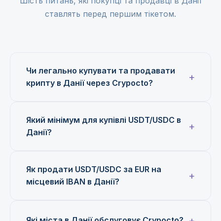
Шість питань, які покупці та продавці в Данії
ставлять перед першим тікетом.
Чи легально купувати та продавати
крипту в Данії через Crypocto?
Який мінімум для купівлі USDT/USDC в
Данії?
Як продати USDT/USDC за EUR на
місцевий IBAN в Данії?
Які міста в Данії обслуговує Crypocto?