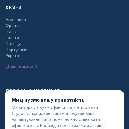
КРАЇНИ
Німеччина
Франція
Італія
Іспанія
Польща
Португалія
Україна
Дивитись всі →
ЮРИДИЧНА ІНФОРМАЦІЯ
Ми цінуємо вашу приватність
Політика конфіденційності
Ми використовуємо файли cookie, щоб сайт
Умови використання
Crypocto працював, запам’ятовував ваші
Політика AML
налаштування та допомагав нам оцінювати
ефективність. Необхідні cookie завжди активні;