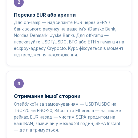
Переказ EUR або крипти
Для on-ramp — надсилайте EUR через SEPA з
банківського рахунку на ваше ім'я (Danske Bank,
Nordea Denmark, Jyske Bank). Для off-ramp —
переказуйте USDT/USDC, BTC або ETH з гаманця на
ескроу-адресу Crypocto. Курс фіксується в момент
підтвердження надходження.
Отримання іншої сторони
Стейблкоїн за замовчуванням — USDT/USDC на
TRC-20 чи ERC-20; Bitcoin та Ethereum — на тих же
рейках. EUR назад — чистим SEPA-кредитом на
ваш IBAN, зазвичай у межах 24 годин, SEPA Instant
— де підтримується.