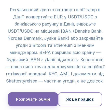
Регульований крипто on-ramp та off-ramp в
Данії: конвертуйте EUR у USDT/USDC з
банківського рахунку в Данії, виводьте
USDT/USDC на місцевий IBAN (Danske Bank,
Nordea Denmark, Jyske Bank) або закривайте
угоди з Bitcoin та Ethereum з іменним
менеджером. SEPA покриває всю країну —
будь-який IBAN з Данії підходить; Копенгаген
— наша очна точка для документів та опційної
готівкової передачі. KYC, AML і документи під
Skattestyrelsen — частина угоди, а не довісок.
Розпочати обмін
Як це працює