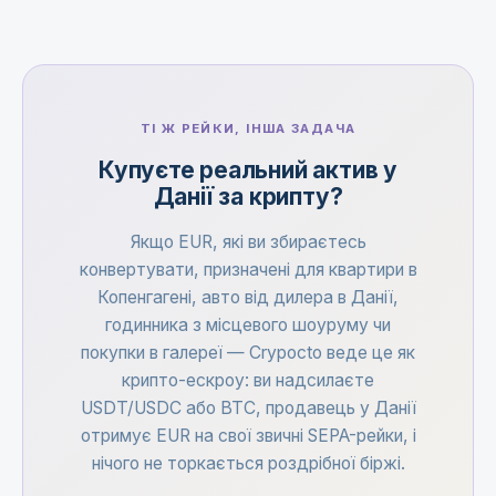
ТІ Ж РЕЙКИ, ІНША ЗАДАЧА
Купуєте реальний актив у
Данії за крипту?
Якщо EUR, які ви збираєтесь
конвертувати, призначені для квартири в
Копенгагені, авто від дилера в Данії,
годинника з місцевого шоуруму чи
покупки в галереї — Crypocto веде це як
крипто-ескроу: ви надсилаєте
USDT/USDC або BTC, продавець у Данії
отримує EUR на свої звичні SEPA-рейки, і
нічого не торкається роздрібної біржі.