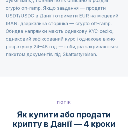
Jyske Bank), повний потік описано в розділі
crypto on-ramp
. Якщо завдання — продати
USDT/USDC в Данії і отримати EUR на місцевий
IBAN, дзеркальна сторінка —
crypto off-ramp
.
Обидва напрямки мають однакову KYC-сесію,
однаковий зафіксований курс і однакове вікно
розрахунку 24–48 год — і обидва закриваються
пакетом документів під Skattestyrelsen.
ПОТІК
Як купити або продати
крипту в Данії — 4 кроки