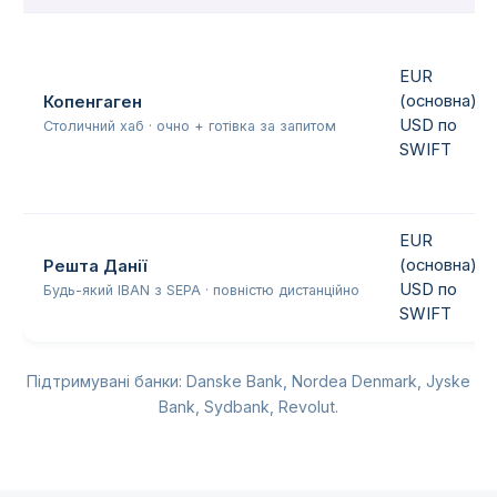
EUR
(основна),
Копенгаген
USD по
Столичний хаб · очно + готівка за запитом
SWIFT
EUR
(основна),
Решта Данії
USD по
Будь-який IBAN з SEPA · повністю дистанційно
SWIFT
Підтримувані банки: Danske Bank, Nordea Denmark, Jyske
Bank, Sydbank, Revolut.