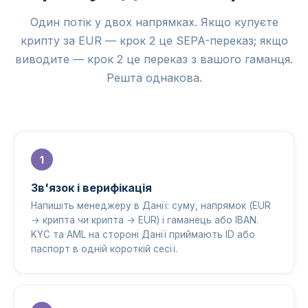
Один потік у двох напрямках. Якщо купуєте
крипту за EUR — крок 2 це SEPA-переказ; якщо
виводите — крок 2 це переказ з вашого гаманця.
Решта однакова.
Зв'язок і верифікація
Напишіть менеджеру в Данії: суму, напрямок (EUR
→ крипта чи крипта → EUR) і гаманець або IBAN.
KYC та AML на стороні Данії приймають ID або
паспорт в одній короткій сесії.