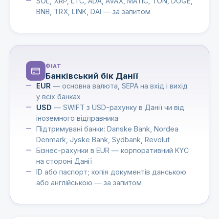
SOL, XRP, LTC, ADA, AVAX, MATIC, TON, DOGE,
BNB, TRX, LINK, DAI — за запитом
ФІАТ
Банківський бік Данії
EUR
— основна валюта, SEPA на вхід і вихід
у всіх банках
USD
— SWIFT з USD-рахунку в Данії чи від
іноземного відправника
Підтримувані банки: Danske Bank, Nordea
Denmark, Jyske Bank, Sydbank, Revolut
Бізнес-рахунки в EUR — корпоративний KYC
на стороні Данії
ID або паспорт; копія документів данською
або англійською — за запитом