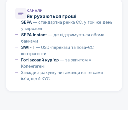
КАНАЛИ
Як рухаються гроші
SEPA
— стандартна рейка ЄС, у той же день
у єврозоні
SEPA Instant
— де підтримується обома
банками
SWIFT
— USD-перекази та поза-ЄС
контрагенти
Готівковий кур'єр
— за запитом у
Копенгагені
Завжди з рахунку чи гаманця на те саме
ім'я, що й KYC