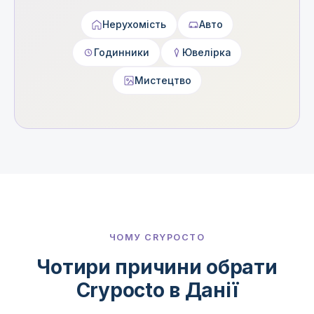
Нерухомість
Авто
Годинники
Ювелірка
Мистецтво
ЧОМУ CRYPOCTO
Чотири причини обрати
Crypocto в Данії