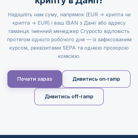
крипту в Данії?
Надішліть нам суму, напрямок (EUR → крипта чи
крипта → EUR) і ваш IBAN з Данії або адресу
гаманця. Іменний менеджер Crypocto відповість
протягом одного робочого дня — із зафіксованим
курсом, реквізитами SEPA та однією прозорою
комісією.
Почати зараз
Дивитись on-ramp
Дивитись off-ramp