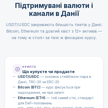
Підтримувані валюти і
канали в Данії
USDT/USDC закривають більшість тікетів у Данії.
Bitcoin, Ethereum та довгий хвіст з 12+ активів —
на тому ж столі і за тією ж фіксацією курсу.
КРИПТА
Що купуєте чи продаєте
USDT/USDC
— основна стейблкоїн-пара в
Данії, TRC-20 чи ERC-20
Bitcoin (BTC)
— курс фіксується при
надходженні, не при запиті
Ethereum (ETH)
— той самий стіл, стандарт
для DeFi-поповнень