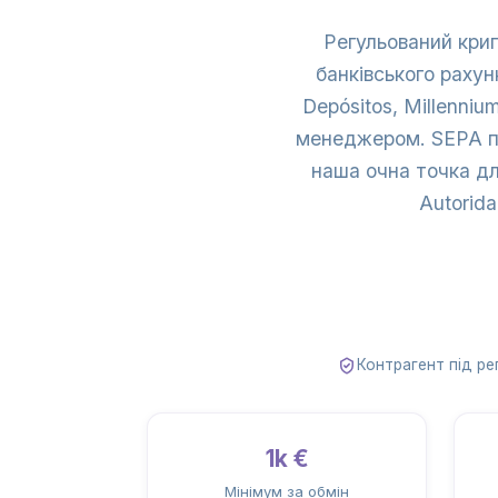
Регульований крип
банківського рахун
Depósitos, Millenniu
менеджером. SEPA по
наша очна точка дл
Autorida
Контрагент під ре
1k €
Мінімум за обмін