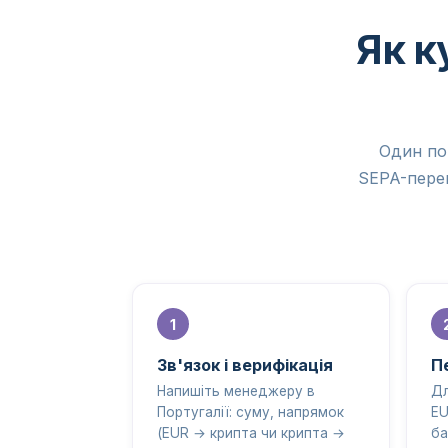
Як к
Один по
SEPA-перек
Зв'язок і верифікація
П
Напишіть менеджеру в
Дл
Португалії: суму, напрямок
EU
(EUR → крипта чи крипта →
ба