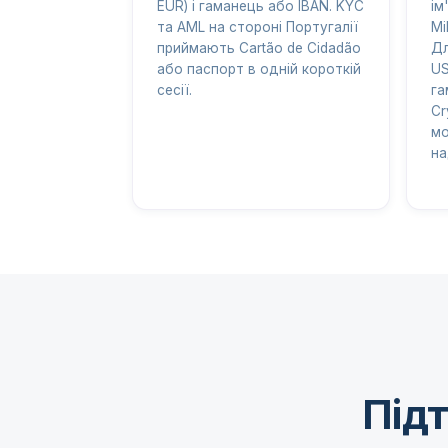
EUR) і гаманець або IBAN. KYC
ім
та AML на стороні Португалії
Mi
приймають Cartão de Cidadão
Дл
або паспорт в одній короткій
US
сесії.
га
Cr
мо
на
Підт