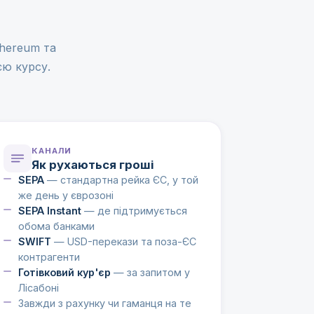
thereum та
єю курсу.
КАНАЛИ
Як рухаються гроші
SEPA
— стандартна рейка ЄС, у той
же день у єврозоні
SEPA Instant
— де підтримується
обома банками
SWIFT
— USD-перекази та поза-ЄС
контрагенти
Готівковий кур'єр
— за запитом у
Лісабоні
Завжди з рахунку чи гаманця на те