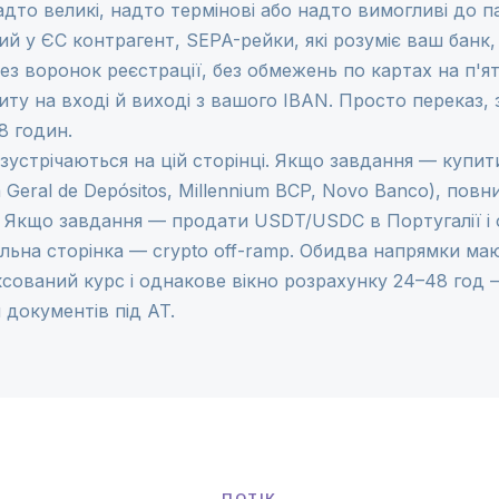
то великі, надто термінові або надто вимогливі до па
ий у ЄС контрагент, SEPA-рейки, які розуміє ваш банк,
ез воронок реєстрації, без обмежень по картах на п'ят
ту на вході й виході з вашого IBAN. Просто переказ, з
8 годин.
зустрічаються на цій сторінці. Якщо завдання — купит
Geral de Depósitos, Millennium BCP, Novo Banco), повн
. Якщо завдання — продати USDT/USDC в Португалії і
альна сторінка —
crypto off-ramp
. Обидва напрямки ма
ксований курс і однакове вікно розрахунку 24–48 год 
документів під AT.
ПОТІК