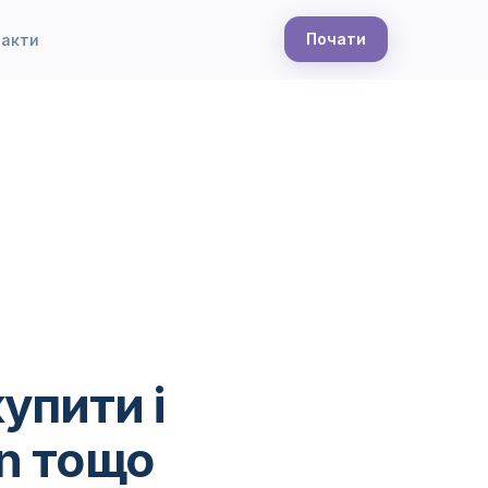
Почати
такти
упити і
n тощо