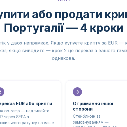
упити або продати кри
Португалії — 4 кроки
тік у двох напрямках. Якщо купуєте крипту за EUR — к
аз; якщо виводите — крок 2 це переказ з вашого гам
однакова.
ереказ EUR або крипти
Отримання іншої
сторони
я on-ramp — надсилайте
Стейблкоїн за
R через SEPA з
замовчуванням —
нківського рахунку на ваше