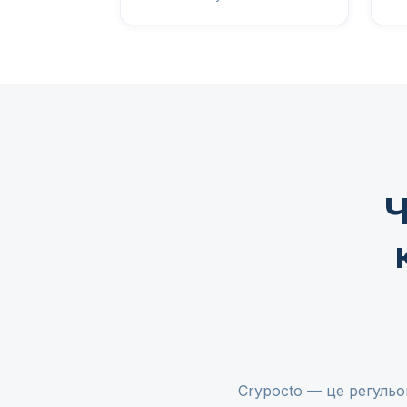
Ч
Crypocto — це регульов