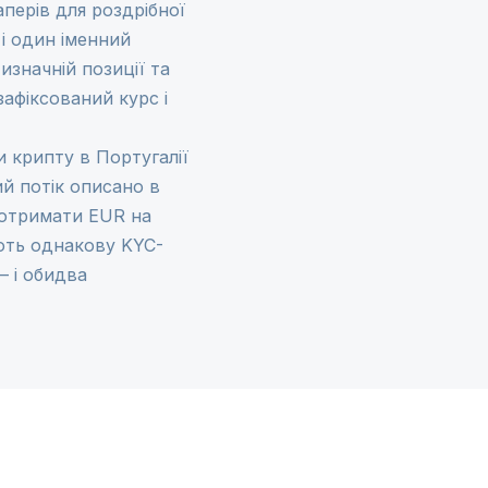
перів для роздрібної
 і один іменний
изначній позиції та
афіксований курс і
и крипту в Португалії
ий потік описано в
 отримати EUR на
ють однакову KYC-
— і обидва