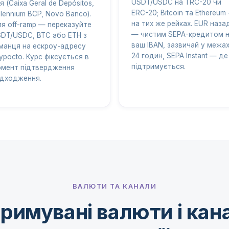
USDT/USDC на TRC-20 чи
'я (Caixa Geral de Depósitos,
ERC-20; Bitcoin та Ethereum
llennium BCP, Novo Banco).
на тих же рейках. EUR наза
я off-ramp — переказуйте
— чистим SEPA-кредитом 
DT/USDC, BTC або ETH з
ваш IBAN, зазвичай у межа
манця на ескроу-адресу
24 годин, SEPA Instant — де
ypocto. Курс фіксується в
підтримується.
мент підтвердження
дходження.
ВАЛЮТИ ТА КАНАЛИ
римувані валюти і кан