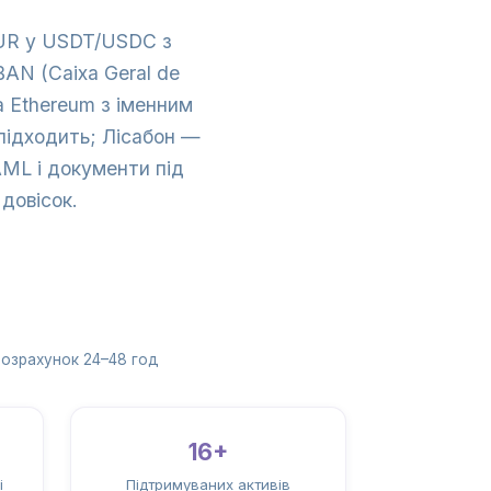
 EUR у USDT/USDC з
BAN (Caixa Geral de
та Ethereum з іменним
підходить; Лісабон —
AML і документи під
 довісок.
озрахунок 24–48 год
16+
і
Підтримуваних активів