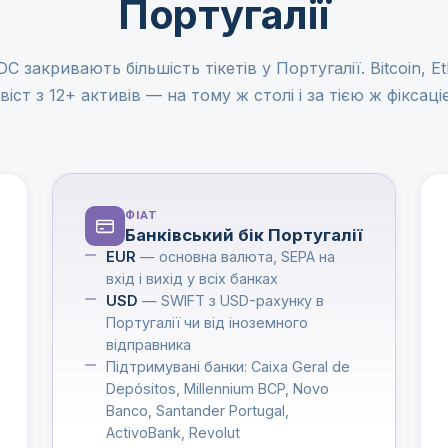
Португалії
 закривають більшість тікетів у Португалії. Bitcoin, E
віст з 12+ активів — на тому ж столі і за тією ж фіксаці
ФІАТ
Банківський бік Португалії
EUR
— основна валюта, SEPA на
вхід і вихід у всіх банках
USD
— SWIFT з USD-рахунку в
Португалії чи від іноземного
відправника
Підтримувані банки: Caixa Geral de
Depósitos, Millennium BCP, Novo
Banco, Santander Portugal,
ActivoBank, Revolut