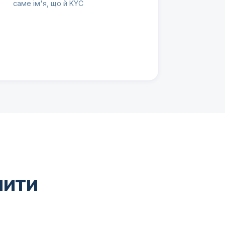
саме ім'я, що й KYC
пити