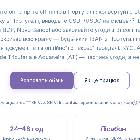
то on-ramp та off-ramp в Португалії: конвертуйте
ку в Португалії, виводьте USDT/USDC на місцевий I
m BCP, Novo Banco) або закривайте угоди з Bitcoin 
криває всю країну — будь-який IBAN з Португалії 
я документів та опційної готівкової передачі. KYC, 
de Tributária e Aduaneira (AT) — частина угоди, а не
Розпочати обмін
Як це працює
гуляцією ЄС
SEPA & SEPA Instant
Персональний менеджер
Р
24–48 год
Лісабон
Вікно SEPA-розрахунку
Очна точка · SEPA по країн