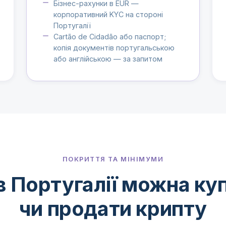
Бізнес-рахунки в EUR —
корпоративний KYC на стороні
Португалії
Cartão de Cidadão або паспорт;
копія документів португальською
або англійською — за запитом
ПОКРИТТЯ ТА МІНІМУМИ
в Португалії можна ку
чи продати крипту