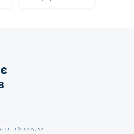
ає
в
тів та бізнесу, чиї