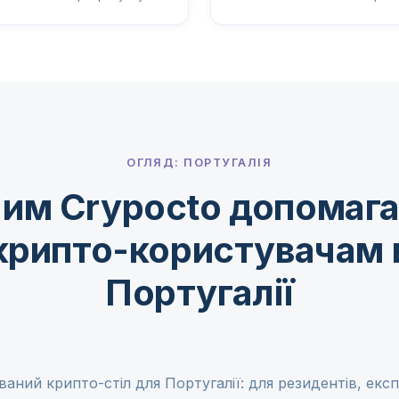
ОГЛЯД: ПОРТУГАЛІЯ
им Crypocto допомаг
крипто-користувачам 
Португалії
аний крипто-стіл для Португалії: для резидентів, експа