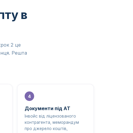
пту в
рок 2 це
анця. Решта
Документи під AT
Інвойс від ліцензованого
контрагента, меморандум
про джерело коштів,