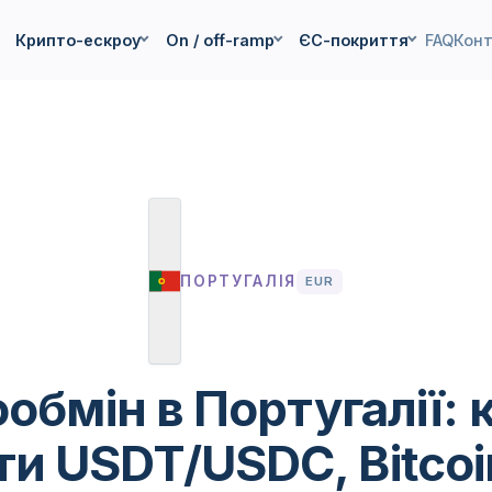
Крипто-ескроу
On / off-ramp
ЄС-покриття
FAQ
Кон
ПОРТУГАЛІЯ
EUR
обмін в Португалії: к
ти USDT/USDC, Bitcoi