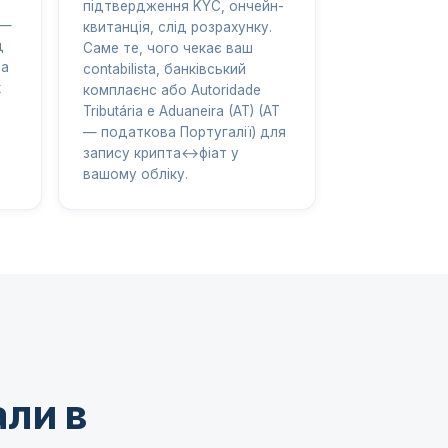
підтвердження KYC, ончейн-
 —
квитанція, слід розрахунку.
д
Саме те, чого чекає ваш
на
contabilista, банківський
х
комплаєнс або Autoridade
Tributária e Aduaneira (AT) (AT
— податкова Португалії) для
запису крипта↔фіат у
вашому обліку.
али в