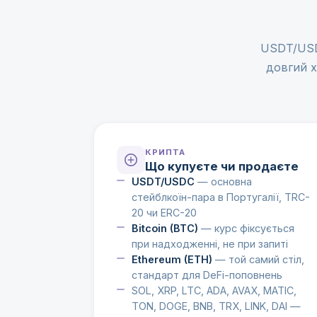
USDT/USDC
довгий х
КРИПТА
Що купуєте чи продаєте
USDT/USDC
— основна
стейблкоїн-пара в Португалії, TRC-
20 чи ERC-20
Bitcoin (BTC)
— курс фіксується
при надходженні, не при запиті
Ethereum (ETH)
— той самий стіл,
стандарт для DeFi-поповнень
SOL, XRP, LTC, ADA, AVAX, MATIC,
TON, DOGE, BNB, TRX, LINK, DAI —