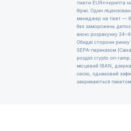
тікети EUR↔крипта над
біржі. Один ліцензован
менеджер на тікет — б
без заморожень депози
вікно розрахунку 24–4
Обидві сторони ринку 
SEPA-переказом (Caixa 
розділі
crypto on-ramp
місцевий IBAN, дзерк
сесію, однаковий зафі
закриваються пакетом 