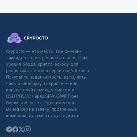
Crypocto — это место, где ончейн-
ликвидность встречается с расчётом
уровня борда: крипто-эскроу для
реальных активов и сервис on/off-ramp.
Покупайте недвижимость, авто, яхты,
часы и ювелирку за крипту — или
конвертируйте между фиатом и
USDT/USDC через SEPA/SWIFT без
биржевой суеты. Один именной
менеджер на заявку, прозрачные
комиссии, документы для аудита.