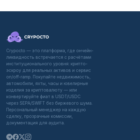
Crypocto — это платформа, где ончейн-
ликвидность встречается с расчётами
институционального уровня: крипто-
эскроу для реальных активов и сервис
on/off-ramp. Покупайте недвижимость,
автомобили, яхты, часы и ювелирные
изделия за криптовалюту — или
конвертируйте фиат в USDT/USDC
через SEPA/SWIFT без биржевого шума.
Персональный менеджер на каждую
сделку, прозрачные комиссии,
документация для аудита.