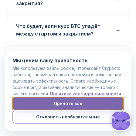
закрытия?
Что будет, если курс BTC упадёт
между стартом и закрытием?
Кто оплачивает комиссии SEPA или
Мы ценим вашу приватность
SWIFT?
Мы используем файлы cookie, чтобы сайт Crypocto
работал, запоминал ваши настройки и помогал нам
оценивать эффективность. Строго необходимые
Можно ли подписать депозит
cookie всегда активны; аналитические — только с
холодным кошельком?
вашего согласия.
Политика конфиденциальности
.
Принять все
Отклонить необязательные
Регулируется ли эскроу Crypocto?