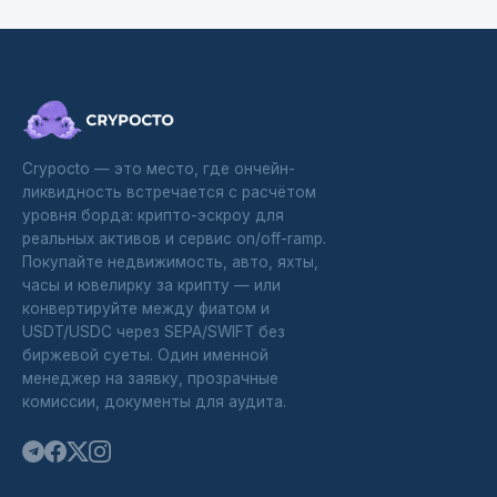
Crypocto — это место, где ончейн-
ликвидность встречается с расчётом
уровня борда: крипто-эскроу для
реальных активов и сервис on/off-ramp.
Покупайте недвижимость, авто, яхты,
часы и ювелирку за крипту — или
конвертируйте между фиатом и
USDT/USDC через SEPA/SWIFT без
биржевой суеты. Один именной
менеджер на заявку, прозрачные
комиссии, документы для аудита.