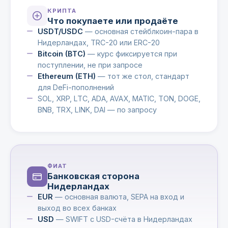
КРИПТА
Что покупаете или продаёте
USDT/USDC
— основная стейблкоин-пара в
Нидерландах, TRC-20 или ERC-20
Bitcoin (BTC)
— курс фиксируется при
поступлении, не при запросе
Ethereum (ETH)
— тот же стол, стандарт
для DeFi-пополнений
SOL, XRP, LTC, ADA, AVAX, MATIC, TON, DOGE,
BNB, TRX, LINK, DAI — по запросу
ФИАТ
Банковская сторона
Нидерландах
EUR
— основная валюта, SEPA на вход и
выход во всех банках
USD
— SWIFT с USD-счёта в Нидерландах