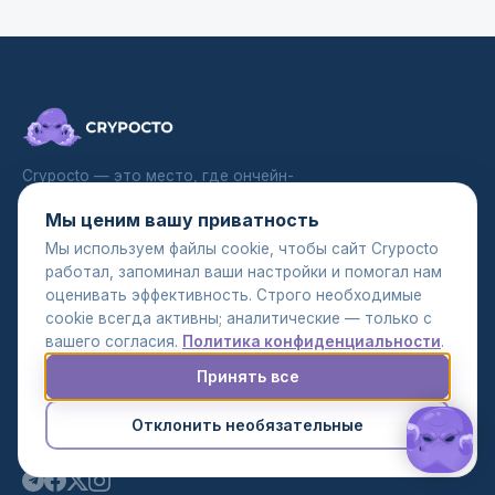
Crypocto — это место, где ончейн-
ликвидность встречается с расчётами
Мы ценим вашу приватность
корпоративного уровня: крипто-эскроу
для реальных активов и on/off-ramp
Мы используем файлы cookie, чтобы сайт Crypocto
сервис. Покупайте недвижимость,
работал, запоминал ваши настройки и помогал нам
авто, яхты, часы и ювелирные изделия
оценивать эффективность. Строго необходимые
за криптовалюту — или конвертируйте
cookie всегда активны; аналитические — только с
между фиатом и USDT/USDC через
вашего согласия.
Политика конфиденциальности
.
SEPA/SWIFT без шума розничных бирж.
Принять все
Один именованный менеджер на
сделку, прозрачные комиссии,
Отклонить необязательные
документация для аудита.