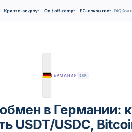
Крипто-эскроу
On / off-ramp
ЕС-покрытие
FAQ
Кон
ГЕРМАНИЯ
EUR
обмен в Германии: к
ь USDT/USDC, Bitcoi