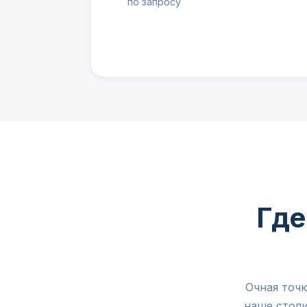
по запросу
Где
Очная точ
наше столи