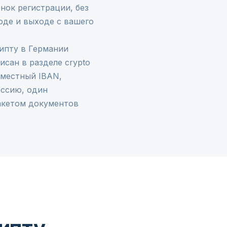
нок регистрации, без
оде и выходе с вашего
рипту в Германии
писан в разделе
crypto
 местный IBAN,
ессию, один
пакетом документов