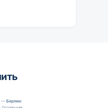
пить
и —
Берлин
:
. Остальная