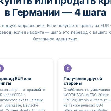
купить или продать к
в Германии — 4 шага
 в двух направлениях. Если покупаете крипту за EUR 
евод; если выводите — шаг 2 это перевод с вашего 
Остальное идентично.
еревод EUR или
Получение другой
рипты
стороны
я on-ramp — отправляйте
Стейблкоин по умолчанию
R через SEPA с
USDT/USDC на TRC-20 или
нковского счёта на ваше
ERC-20; Bitcoin и Ethereum 
я (Sparkasse, Deutsche
на тех же рельсах. EUR
nk, Commerzbank). Для off-
обратно — чистым SEPA-