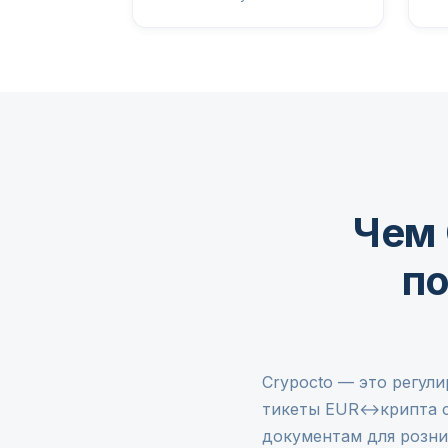
Чем 
по
Crypocto — это регули
тикеты EUR↔крипта с
документам для розни