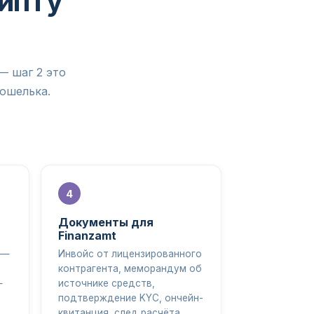
рипту
— шаг 2 это
кошелька.
Документы для
Finanzamt
 —
Инвойс от лицензированного
контрагента, меморандум об
—
источнике средств,
подтверждение KYC, ончейн-
квитанция, след расчёта.