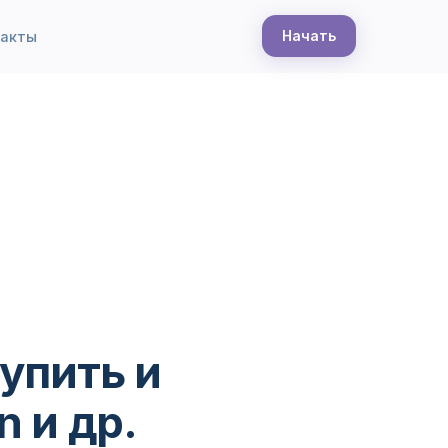
Начать
такты
упить и
n и др.