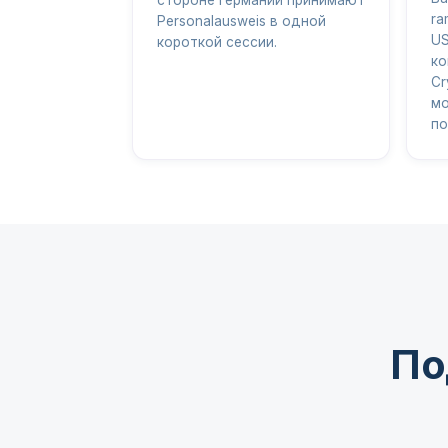
ra
Personalausweis в одной
US
короткой сессии.
ко
Cr
мо
по
По