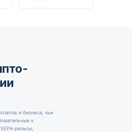
ипто-
нии
спатов и бизнеса, чьи
бовательные к
 SEPA-рельсы,