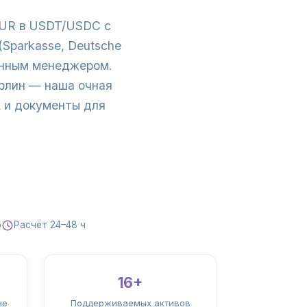
 EUR в USDT/USDC с
Sparkasse, Deutsche
менным менеджером.
рлин — наша очная
L и документы для
р
Расчёт 24–48 ч
16+
не
Поддерживаемых активов