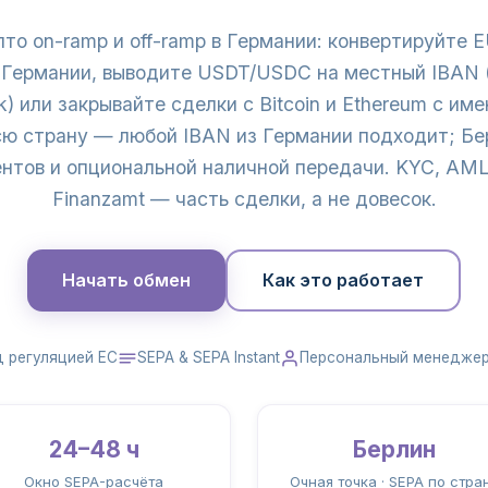
то on-ramp и off-ramp в Германии: конвертируйте
в Германии, выводите USDT/USDC на местный IBAN (
) или закрывайте сделки с Bitcoin и Ethereum с и
сю страну — любой IBAN из Германии подходит; Бе
нтов и опциональной наличной передачи. KYC, AM
Finanzamt — часть сделки, а не довесок.
Начать обмен
Как это работает
д регуляцией ЕС
SEPA & SEPA Instant
Персональный менедже
24–48 ч
Берлин
Окно SEPA-расчёта
Очная точка · SEPA по стра