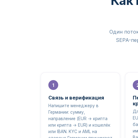
Как 
Один поток
SEPA-пер
Связь и верификация
П
к
Напишите менеджеру в
Дл
Германии: сумму,
EU
направление (EUR → крипта
ба
или крипта → EUR) и кошелёк
им
или IBAN. KYC и AML на
Ba
стороне Германии принимают