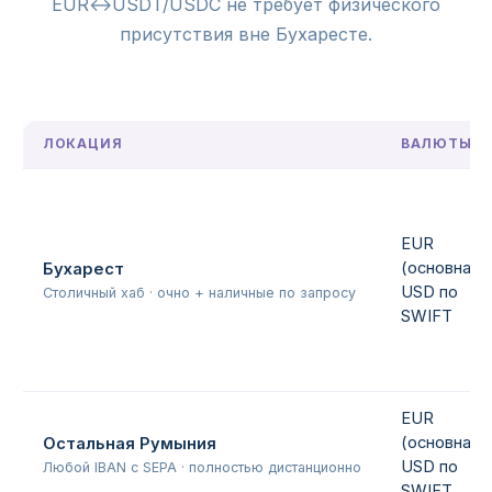
EUR↔USDT/USDC не требует физического
присутствия вне Бухаресте.
ЛОКАЦИЯ
ВАЛЮТЫ
EUR
(основная),
Бухарест
USD по
Столичный хаб · очно + наличные по запросу
SWIFT
EUR
(основная),
Остальная Румыния
USD по
Любой IBAN с SEPA · полностью дистанционно
SWIFT