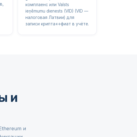
в,
комплаенс или Valsts
ieņēmumu dienests (VID) (VID —
налоговая Латвии) для
записи крипта↔фиат в учёте.
ы и
Ethereum и
 фиксации