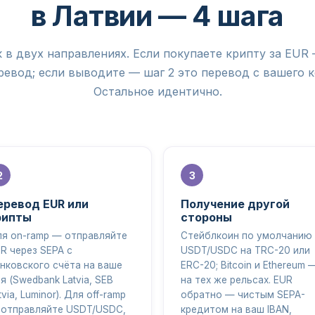
в Латвии — 4 шага
 в двух направлениях. Если покупаете крипту за EUR 
евод; если выводите — шаг 2 это перевод с вашего 
Остальное идентично.
еревод EUR или
Получение другой
рипты
стороны
я on-ramp — отправляйте
Стейблкоин по умолчанию
R через SEPA с
USDT/USDC на TRC-20 или
нковского счёта на ваше
ERC-20; Bitcoin и Ethereum 
я (Swedbank Latvia, SEB
на тех же рельсах. EUR
tvia, Luminor). Для off-ramp
обратно — чистым SEPA-
отправляйте USDT/USDC,
кредитом на ваш IBAN,