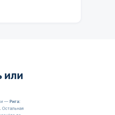
ь или
ачи —
Рига
:
. Остальная