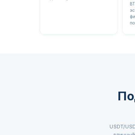
BT
эс
фи
по
По
USDT/USDC
длинный 