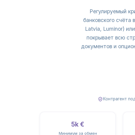
Регулируемый кри
банковского счёта 
Latvia, Luminor) и
покрывает всю ст
документов и опцио
Контрагент по
5k €
Минимум за обмен