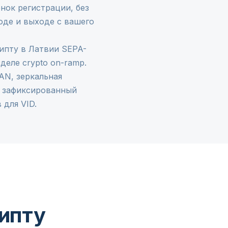
нок регистрации, без
оде и выходе с вашего
рипту в Латвии SEPA-
азделе
crypto on-ramp
.
AN, зеркальная
н зафиксированный
 для VID.
рипту