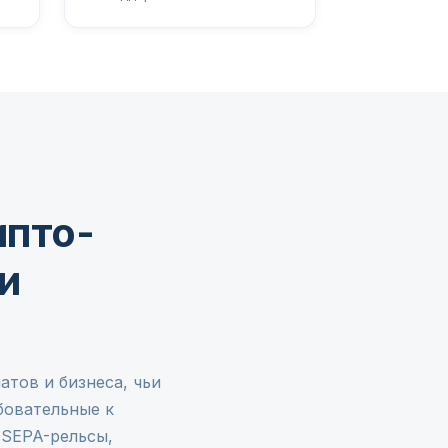
ипто-
и
атов и бизнеса, чьи
бовательные к
 SEPA-рельсы,