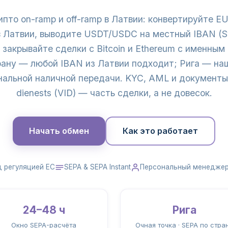
пто on-ramp и off-ramp в Латвии: конвертируйте 
в Латвии, выводите USDT/USDC на местный IBAN (S
ли закрывайте сделки с Bitcoin и Ethereum с именн
рану — любой IBAN из Латвии подходит; Рига — наш
нальной наличной передачи. KYC, AML и документы 
dienests (VID) — часть сделки, а не довесок.
Начать обмен
Как это работает
д регуляцией ЕС
SEPA & SEPA Instant
Персональный менедже
24–48 ч
Рига
Окно SEPA-расчёта
Очная точка · SEPA по стра