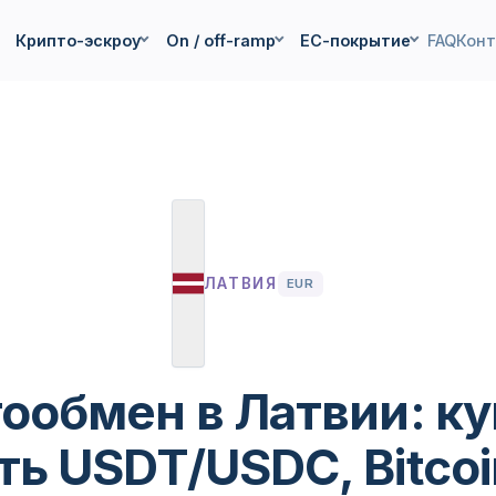
Крипто-эскроу
On / off-ramp
ЕС-покрытие
FAQ
Кон
ЛАТВИЯ
EUR
ообмен в Латвии: ку
ь USDT/USDC, Bitcoi