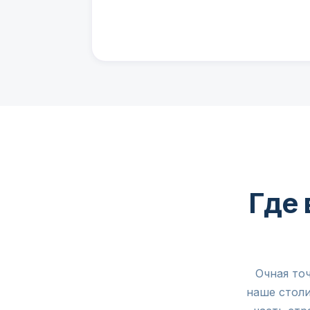
Где 
Очная то
наше столи