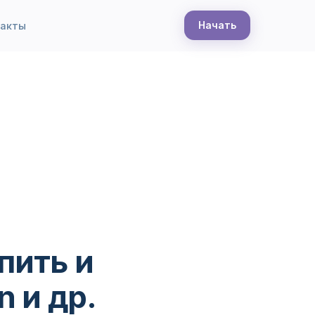
Начать
такты
пить и
n и др.