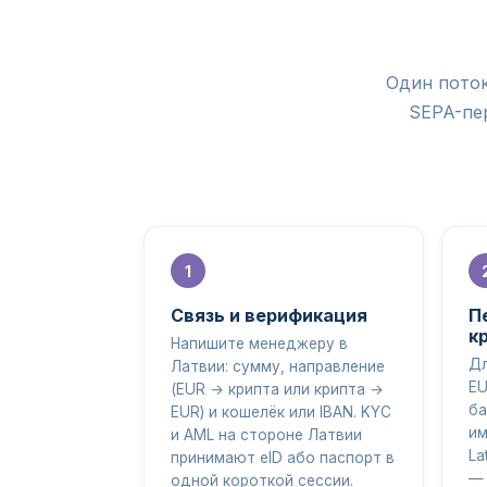
Один поток
SEPA-пер
Связь и верификация
П
к
Напишите менеджеру в
Дл
Латвии: сумму, направление
EU
(EUR → крипта или крипта →
ба
EUR) и кошелёк или IBAN. KYC
им
и AML на стороне Латвии
La
принимают eID або паспорт в
— 
одной короткой сессии.