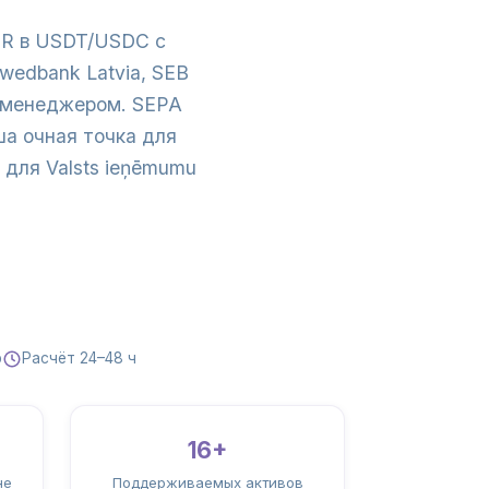
EUR в USDT/USDC с
wedbank Latvia, SEB
ым менеджером. SEPA
а очная точка для
для Valsts ieņēmumu
р
Расчёт 24–48 ч
16+
не
Поддерживаемых активов