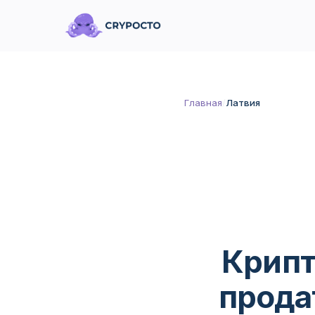
Главная
/
Латвия
Крипт
продат