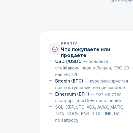
КРИПТА
Что покупаете или
продаёте
USDT/USDC
— основная
стейблкоин-пара в Латвии, TRC-20
или ERC-20
Bitcoin (BTC)
— курс фиксируется
при поступлении, не при запросе
Ethereum (ETH)
— тот же стол,
стандарт для DeFi-пополнений
SOL, XRP, LTC, ADA, AVAX, MATIC,
TON, DOGE, BNB, TRX, LINK, DAI —
по запросу