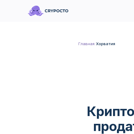
Главная
/
Хорватия
Крипто
продат