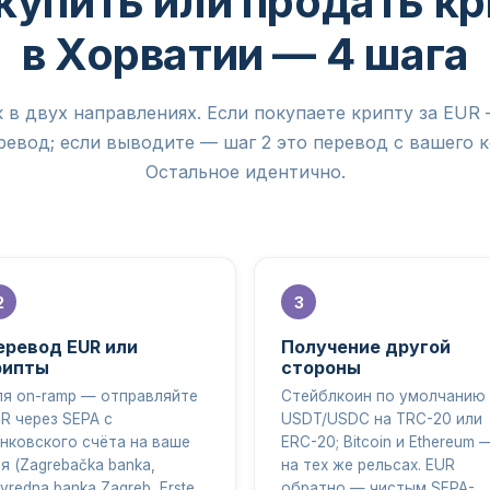
купить или продать к
в Хорватии — 4 шага
 в двух направлениях. Если покупаете крипту за EUR 
евод; если выводите — шаг 2 это перевод с вашего 
Остальное идентично.
еревод EUR или
Получение другой
рипты
стороны
я on-ramp — отправляйте
Стейблкоин по умолчанию
R через SEPA с
USDT/USDC на TRC-20 или
нковского счёта на ваше
ERC-20; Bitcoin и Ethereum 
я (Zagrebačka banka,
на тех же рельсах. EUR
ivredna banka Zagreb, Erste
обратно — чистым SEPA-