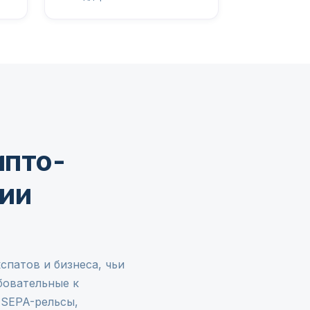
ипто-
тии
спатов и бизнеса, чьи
бовательные к
 SEPA-рельсы,