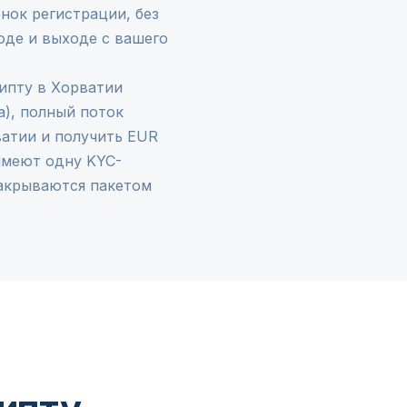
нок регистрации, без
оде и выходе с вашего
рипту в Хорватии
ia), полный поток
ватии и получить EUR
имеют одну KYC-
закрываются пакетом