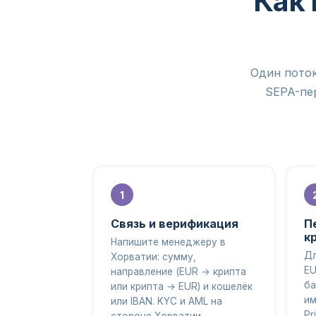
Как 
Один поток
SEPA-пер
Связь и верификация
П
к
Напишите менеджеру в
Дл
Хорватии: сумму,
EU
направление (EUR → крипта
ба
или крипта → EUR) и кошелёк
им
или IBAN. KYC и AML на
Pr
стороне Хорватии