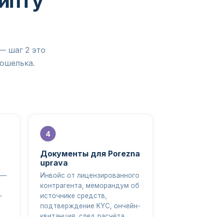
рипту
— шаг 2 это
кошелька.
Документы для Porezna
uprava
 —
Инвойс от лицензированного
контрагента, меморандум об
—
источнике средств,
подтверждение KYC, ончейн-
квитанция, след расчёта.