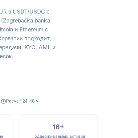
 EUR в USDT/USDC с
(Zagrebačka banka,
itcoin и Ethereum с
Хорватии подходит;
ередачи. KYC, AML и
есок.
р
Расчёт 24–48 ч
16+
не
Поддерживаемых активов