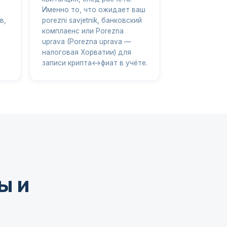
Именно то, что ожидает ваш
в,
porezni savjetnik, банковский
комплаенс или Porezna
uprava (Porezna uprava —
налоговая Хорватии) для
записи крипта↔фиат в учёте.
ы и