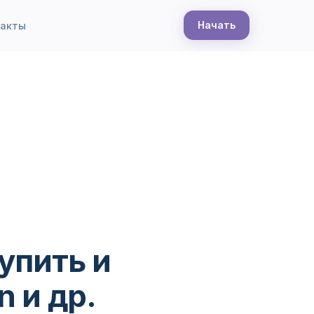
Начать
такты
упить и
n и др.