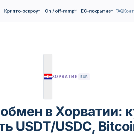
Крипто-эскроу
On / off-ramp
ЕС-покрытие
FAQ
Кон
ХОРВАТИЯ
EUR
обмен в Хорватии: к
ь USDT/USDC, Bitcoi