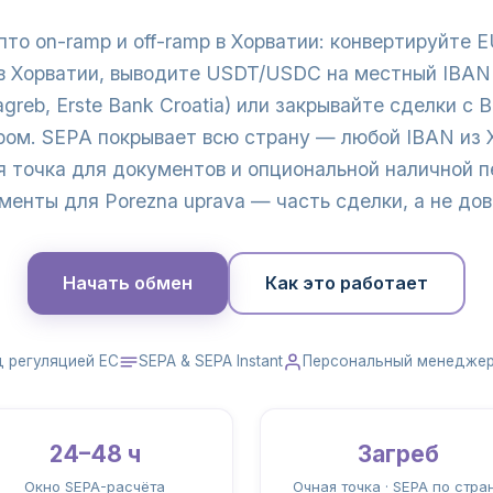
то on-ramp и off-ramp в Хорватии: конвертируйте
 в Хорватии, выводите USDT/USDC на местный IBAN 
greb, Erste Bank Croatia) или закрывайте сделки с B
м. SEPA покрывает всю страну — любой IBAN из 
я точка для документов и опциональной наличной п
менты для Porezna uprava — часть сделки, а не дов
Начать обмен
Как это работает
д регуляцией ЕС
SEPA & SEPA Instant
Персональный менедже
24–48 ч
Загреб
Окно SEPA-расчёта
Очная точка · SEPA по стра