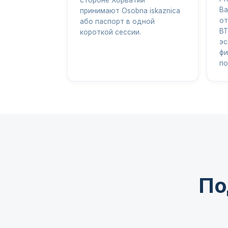
Ba
принимают Osobna iskaznica
от
або паспорт в одной
BT
короткой сессии.
эс
фи
по
По