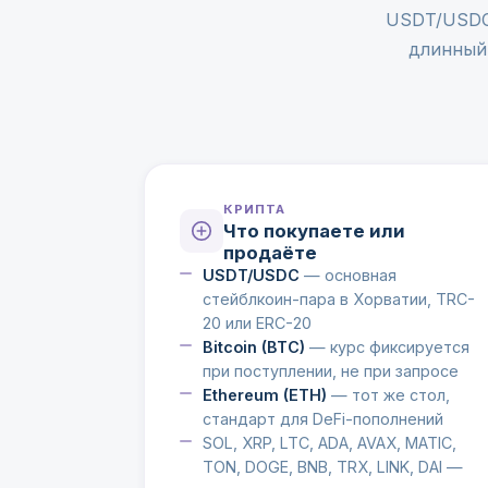
USDT/USDC 
длинный 
КРИПТА
Что покупаете или
продаёте
USDT/USDC
— основная
стейблкоин-пара в Хорватии, TRC-
20 или ERC-20
Bitcoin (BTC)
— курс фиксируется
при поступлении, не при запросе
Ethereum (ETH)
— тот же стол,
стандарт для DeFi-пополнений
SOL, XRP, LTC, ADA, AVAX, MATIC,
TON, DOGE, BNB, TRX, LINK, DAI —