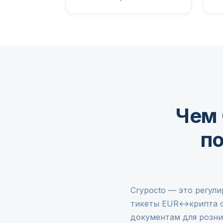
Чем 
по
Crypocto — это регули
тикеты EUR↔крипта с
документам для розни