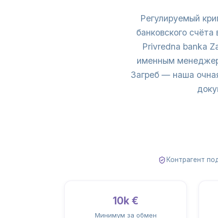
Регулируемый крип
банковского счёта
Privredna banka Za
именным менеджеро
Загреб — наша очна
доку
Контрагент по
10k €
Минимум за обмен