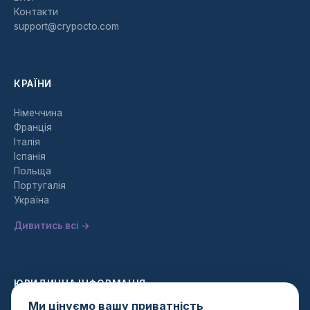
Контакти
support@crypocto.com
КРАЇНИ
Німеччина
Франція
Італія
Іспанія
Польща
Португалія
Україна
Дивитись всі →
ЮРИДИЧНА ІНФОРМАЦІЯ
Ми цінуємо вашу приватність