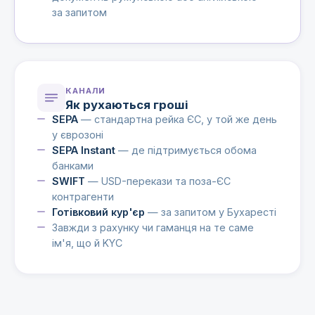
за запитом
КАНАЛИ
Як рухаються гроші
SEPA
— стандартна рейка ЄС, у той же день
у єврозоні
SEPA Instant
— де підтримується обома
банками
SWIFT
— USD-перекази та поза-ЄС
контрагенти
Готівковий кур'єр
— за запитом у Бухаресті
Завжди з рахунку чи гаманця на те саме
ім'я, що й KYC