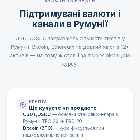
ВАЛЮТИ ТА КАНАЛИ
Підтримувані валюти і
канали в Румунії
USDT/USDC закривають більшість тікетів у
Румунії. Bitcoin, Ethereum та довгий хвіст з 12+
активів — на тому ж столі і за тією ж фіксацією
курсу.
КРИПТА
Що купуєте чи продаєте
USDT/USDC
— основна стейблкоїн-пара в
Румунії, TRC-20 чи ERC-20
Bitcoin (BTC)
— курс фіксується при
надходженні, не при запиті