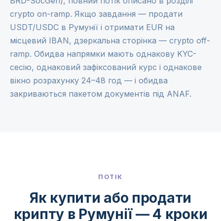
BRD-SocGen), повний потік описано в розділі
crypto on-ramp
. Якщо завдання — продати
USDT/USDC в Румунії і отримати EUR на
місцевий IBAN, дзеркальна сторінка —
crypto off-
ramp
. Обидва напрямки мають однакову KYC-
сесію, однаковий зафіксований курс і однакове
вікно розрахунку 24–48 год — і обидва
закриваються пакетом документів під ANAF.
ПОТІК
Як купити або продати
крипту в Румунії — 4 кроки