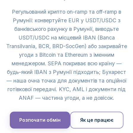
Регульований крипто on-ramp та off-ramp в
Румунії: конвертуйте EUR у USDT/USDC з
банківського рахунку в Румунії, виводьте
USDT/USDC на місцевий IBAN (Banca
Transilvania, BCR, BRD-SocGen) або закривайте
угоди з Bitcoin та Ethereum з іменним
менеджером. SEPA покриває всю країну —
будь-який IBAN з Румунії підходить; Бухарест
— наша очна точка для документів та опційної
готівкової передачі. KYC, AML і документи під
ANAF — частина угоди, а не довісок.
Розпочати обмін
Як це працює