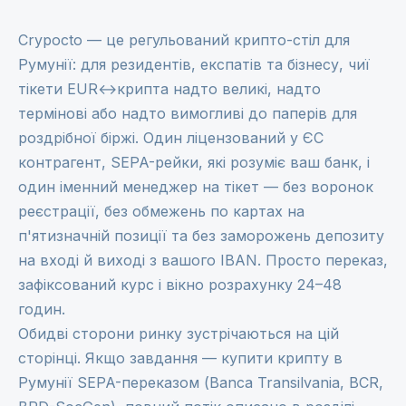
Crypocto — це регульований крипто-стіл для
Румунії: для резидентів, експатів та бізнесу, чиї
тікети EUR↔крипта надто великі, надто
термінові або надто вимогливі до паперів для
роздрібної біржі. Один ліцензований у ЄС
контрагент, SEPA-рейки, які розуміє ваш банк, і
один іменний менеджер на тікет — без воронок
реєстрації, без обмежень по картах на
п'ятизначній позиції та без заморожень депозиту
на вході й виході з вашого IBAN. Просто переказ,
зафіксований курс і вікно розрахунку 24–48
годин.
Обидві сторони ринку зустрічаються на цій
сторінці. Якщо завдання — купити крипту в
Румунії SEPA-переказом (Banca Transilvania, BCR,