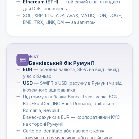
Ethereum (ETH)
— той самий стіл, стандарт
для DeFi-поповнень
SOL, XRP, LTC, ADA, AVAX, MATIC, TON, DOGE,
BNB, TRX, LINK, DAI — за запитом
ФІАТ
Банківський бік Румунії
EUR
— основна валюта, SEPA на вхід і вихід
у всіх банках
USD
— SWIFT з USD-рахунку в Румунії чи від
іноземного відправника
Підтримувані банки: Banca Transilvania, BCR,
BRD-SocGen, ING Bank Romania, Raiffeisen
Romania, Revolut
Бізнес-рахунки в EUR — корпоративний KYC
на стороні Румунії
Carte de identitate або паспорт; копія
документів румунською або англійською —