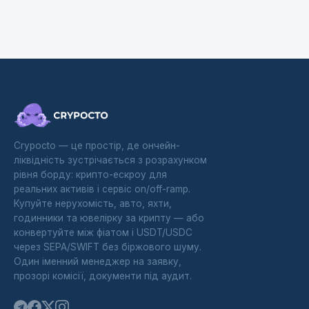
Crypocto — це простір, де ончейн-
ліквідність зустрічається з розрахунком
рівня борду: крипто-ескроу для
реальних активів і сервіс on/off-ramp.
Купуйте нерухомість, авто, яхти,
годинники та ювелірку за крипту — або
конвертуйте між фіатом і USDT/USDC
через SEPA/SWIFT без біржового шуму.
Один іменний менеджер на заявку,
прозорі комісії, документи під аудит.