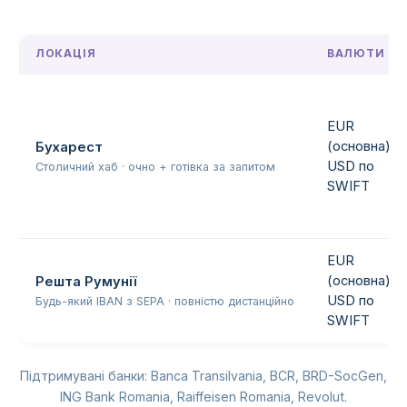
ЛОКАЦІЯ
ВАЛЮТИ
EUR
(основна),
Бухарест
USD по
Столичний хаб · очно + готівка за запитом
SWIFT
EUR
(основна),
Решта Румунії
USD по
Будь-який IBAN з SEPA · повністю дистанційно
SWIFT
Підтримувані банки: Banca Transilvania, BCR, BRD-SocGen,
ING Bank Romania, Raiffeisen Romania, Revolut.