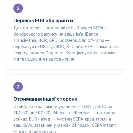
Переказ EUR або крипти
Для on-ramp — надсилайте EUR через SEPA з
банківського рахунку на ваше ім'я (Banca
Transilvania, BCR, BRD-SocGen). Для off-ramp —
переказуйте USDT/USDC, BTC або ETH з гаманця на
ескроу-адресу Crypocto. Курс фіксується в момент
підтвердження надходження.
Отримання іншої сторони
Стейблкоїн за замовчуванням — USDT/USDC на
TRC-20 чи ERC-20; Bitcoin та Ethereum — на тих же
рейках. EUR назад — чистим SEPA-кредитом на
ваш IBAN, зазвичай у межах 24 годин, SEPA Instant
— де підтримується.