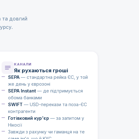
m та довгий
курсу.
КАНАЛИ
Як рухаються гроші
SEPA
— стандартна рейка ЄС, у той
же день у єврозоні
SEPA Instant
— де підтримується
обома банками
SWIFT
— USD-перекази та поза-ЄС
контрагенти
Готівковий кур'єр
— за запитом у
Нікосії
Завжди з рахунку чи гаманця на те
саме ім'я, що й KYC