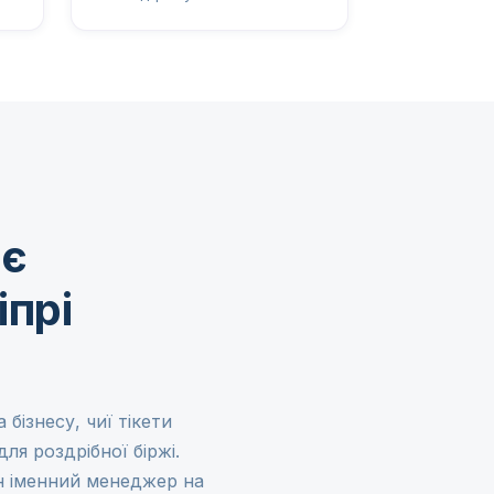
ає
іпрі
 бізнесу, чиї тікети
ля роздрібної біржі.
ин іменний менеджер на