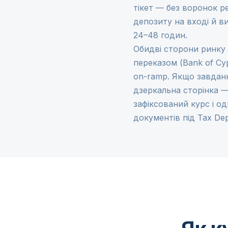
тікет — без воронок р
депозиту на вході й в
24–48 годин.
Обидві сторони ринку 
переказом (Bank of Cyp
on-ramp
. Якщо завдан
дзеркальна сторінка 
зафіксований курс і о
документів під Tax Dep