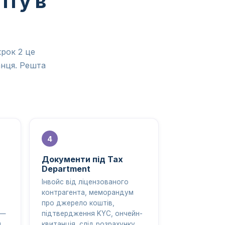
пту в
рок 2 це
анця. Решта
Документи під Tax
Department
Інвойс від ліцензованого
контрагента, меморандум
про джерело коштів,
 —
підтвердження KYC, ончейн-
д
квитанція, слід розрахунку.