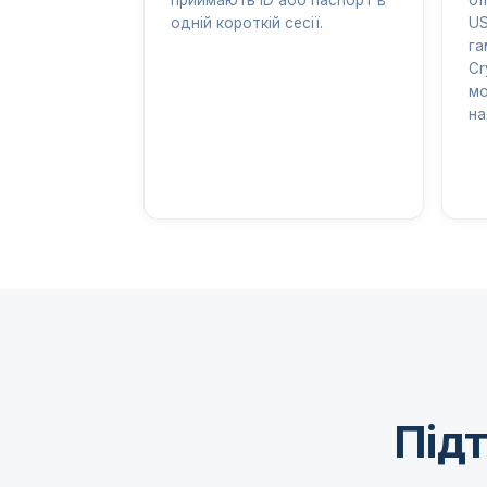
одній короткій сесії.
US
га
Cr
мо
на
Підт