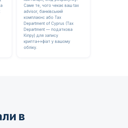
на
Саме те, чого чекає ваш tax
х
advisor, банківський
комплаєнс або Tax
Department of Cyprus (Tax
Department — податкова
Кіпру) для запису
крипта↔фіат у вашому
обліку.
али в