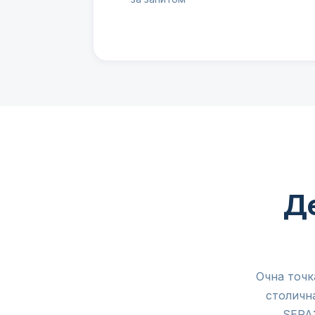
Де
Очна точк
столична
SEPA: