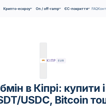
Крипто-ескроу
On / off-ramp
ЄС-покриття
FAQ
Кон
КІПР
EUR
мін в Кіпрі: купити 
SDT/USDC, Bitcoin то