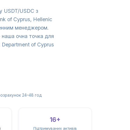
R у USDT/USDC з
k of Cyprus, Hellenic
іменним менеджером.
— наша очна точка для
x Department of Cyprus
озрахунок 24–48 год
16+
і
Підтримуваних активів