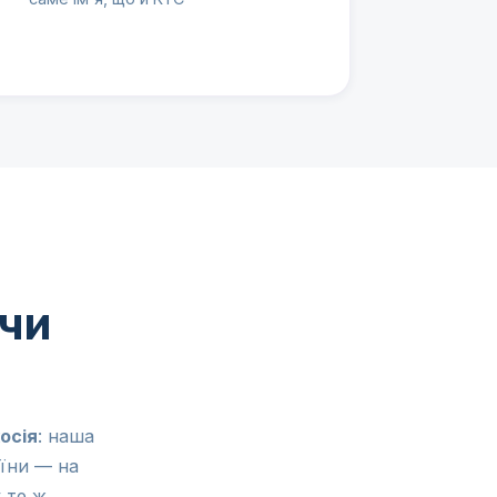
 чи
осія
: наша
аїни — на
 те ж,