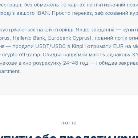
еєстрації, без обмежень по картах на п'ятизначній поз
иході з вашого IBAN. Просто переказ, зафіксований кур
зустрічаються на цій сторінці. Якщо завдання — купити
rus, Hellenic Bank, Eurobank Cyprus), повний потік оп
ня — продати USDT/USDC в Кіпрі і отримати EUR на м
—
crypto off-ramp
. Обидва напрямки мають однакову KY
днакове вікно розрахунку 24–48 год — і обидва закри
artment.
ПОТІК