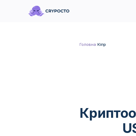
Головна
/
Кіпр
Криптооб
U