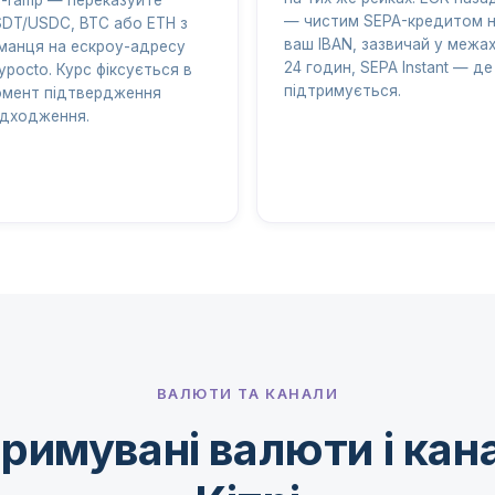
— чистим SEPA-кредитом 
DT/USDC, BTC або ETH з
ваш IBAN, зазвичай у межа
манця на ескроу-адресу
24 годин, SEPA Instant — де
ypocto. Курс фіксується в
підтримується.
мент підтвердження
дходження.
ВАЛЮТИ ТА КАНАЛИ
римувані валюти і кан