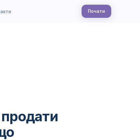
Почати
такти
і продати
що