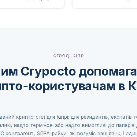
ОГЛЯД: КІПР
им Crypocto допомаг
пто-користувачам в К
аний крипто-стіл для Кіпрі: для резидентів, експатів та
кі, надто термінові або надто вимогливі до паперів д
С контрагент, SEPA-рейки, які розуміє ваш банк, і од