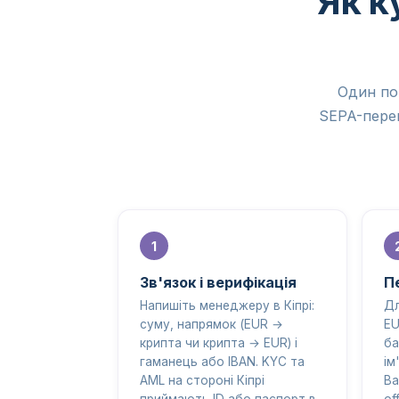
Як к
Один по
SEPA-перек
Зв'язок і верифікація
П
Напишіть менеджеру в Кіпрі:
Дл
суму, напрямок (EUR →
EU
крипта чи крипта → EUR) і
ба
гаманець або IBAN. KYC та
ім
AML на стороні Кіпрі
Ba
приймають ID або паспорт в
of