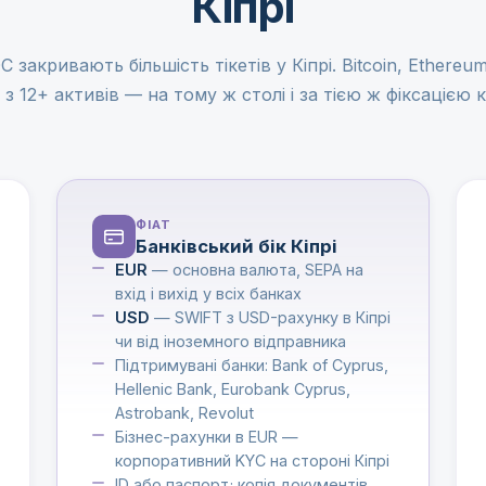
Кіпрі
закривають більшість тікетів у Кіпрі. Bitcoin, Ethereu
 з 12+ активів — на тому ж столі і за тією ж фіксацією 
ФІАТ
Банківський бік Кіпрі
EUR
— основна валюта, SEPA на
вхід і вихід у всіх банках
USD
— SWIFT з USD-рахунку в Кіпрі
чи від іноземного відправника
Підтримувані банки: Bank of Cyprus,
Hellenic Bank, Eurobank Cyprus,
Astrobank, Revolut
Бізнес-рахунки в EUR —
корпоративний KYC на стороні Кіпрі
ID або паспорт; копія документів