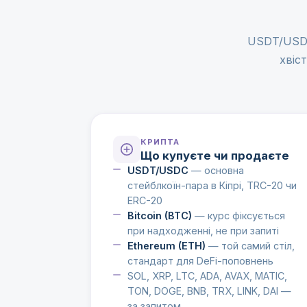
USDT/USDC 
хвіст
КРИПТА
Що купуєте чи продаєте
USDT/USDC
— основна
стейблкоїн-пара в Кіпрі, TRC-20 чи
ERC-20
Bitcoin (BTC)
— курс фіксується
при надходженні, не при запиті
Ethereum (ETH)
— той самий стіл,
стандарт для DeFi-поповнень
SOL, XRP, LTC, ADA, AVAX, MATIC,
TON, DOGE, BNB, TRX, LINK, DAI —
за запитом