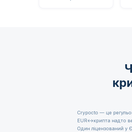
Ч
кри
Crypocto — це регульов
EUR↔крипта надто вели
Один ліцензований у Є