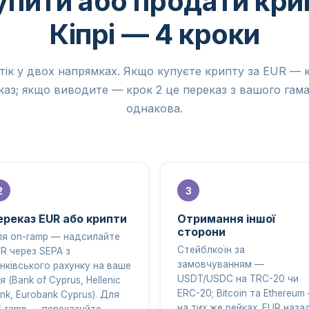
упити або продати кри
Кіпрі — 4 кроки
тік у двох напрямках. Якщо купуєте крипту за EUR — к
аз; якщо виводите — крок 2 це переказ з вашого гам
однакова.
ереказ EUR або крипти
Отримання іншої
сторони
я on-ramp — надсилайте
Стейблкоїн за
R через SEPA з
замовчуванням —
нківського рахунку на ваше
USDT/USDC на TRC-20 чи
'я (Bank of Cyprus, Hellenic
ERC-20; Bitcoin та Ethereum
nk, Eurobank Cyprus). Для
на тих же рейках. EUR наза
f-ramp — переказуйте