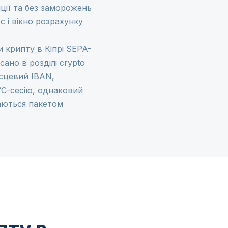
иції та без заморожень
с і вікно розрахунку
 крипту в Кіпрі SEPA-
исано в розділі
crypto
ісцевий IBAN,
C-сесію, однаковий
ваються пакетом