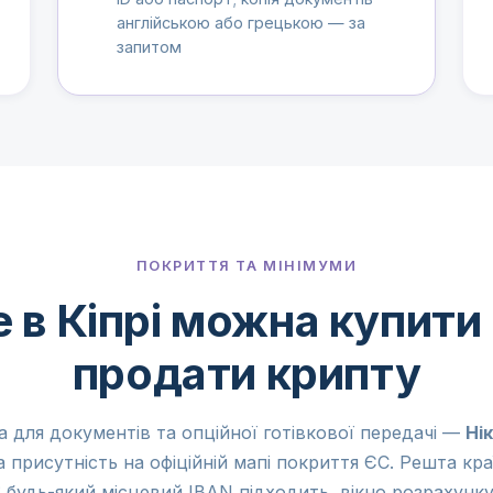
англійською або грецькою — за
запитом
ПОКРИТТЯ ТА МІНІМУМИ
 в Кіпрі можна купити
продати крипту
а для документів та опційної готівкової передачі —
Нік
 присутність на офіційній мапі покриття ЄС. Решта кр
 будь-який місцевий IBAN підходить, вікно розрахунку