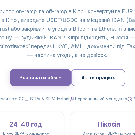
рипто on-ramp та off-ramp в Кіпрі: конвертуйте EU
 в Кіпрі, виводьте USDT/USDC на місцевий IBAN (Ban
rus) або закривайте угоди з Bitcoin та Ethereum з 
аїну — будь-який IBAN з Кіпрі підходить; Нікосія 
ї готівкової передачі. KYC, AML і документи під Ta
— частина угоди, а не довісок.
Розпочати обмін
Як це працює
гуляцією ЄС
SEPA & SEPA Instant
Персональний менеджер
Р
24–48 год
Нікосія
Вікно SEPA-розрахунку
Очна точка · SEPA по країн