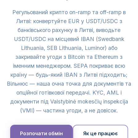
Регульований крипто on-ramp та off-ramp в
Литві: конвертуйте EUR у USDT/USDC з
банківського рахунку в Литві, виводьте
USDT/USDC на місцевий IBAN (Swedbank
Lithuania, SEB Lithuania, Luminor) або
закривайте угоди з Bitcoin та Ethereum з
іменним менеджером. SEPA покриває всю
країну — будь-який IBAN з Литві підходить;
Вільнюс — наша очна точка для документів та
опційної готівкової передачі. KYC, AML і
документи під Valstybinė mokesčių inspekcija
(VMI) — частина угоди, а не довісок.
Розпочати обмін
Як це працює