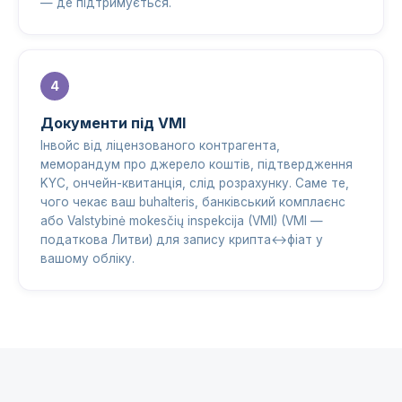
— де підтримується.
Документи під VMI
Інвойс від ліцензованого контрагента,
меморандум про джерело коштів, підтвердження
KYC, ончейн-квитанція, слід розрахунку. Саме те,
чого чекає ваш buhalteris, банківський комплаєнс
або Valstybinė mokesčių inspekcija (VMI) (VMI —
податкова Литви) для запису крипта↔фіат у
вашому обліку.