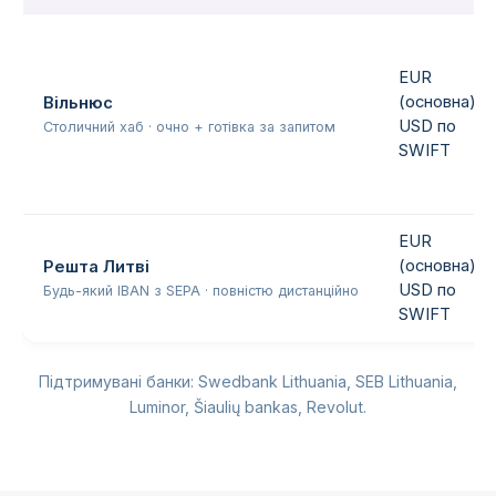
EUR
(основна),
Вільнюс
USD по
Столичний хаб · очно + готівка за запитом
SWIFT
EUR
(основна),
Решта Литві
USD по
Будь-який IBAN з SEPA · повністю дистанційно
SWIFT
Підтримувані банки: Swedbank Lithuania, SEB Lithuania,
Luminor, Šiaulių bankas, Revolut.