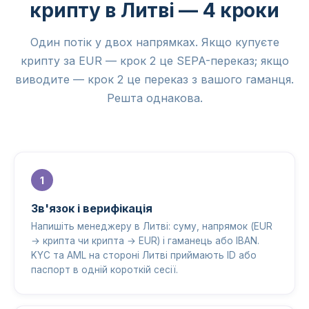
крипту в Литві — 4 кроки
Один потік у двох напрямках. Якщо купуєте
крипту за EUR — крок 2 це SEPA-переказ; якщо
виводите — крок 2 це переказ з вашого гаманця.
Решта однакова.
Зв'язок і верифікація
Напишіть менеджеру в Литві: суму, напрямок (EUR
→ крипта чи крипта → EUR) і гаманець або IBAN.
KYC та AML на стороні Литві приймають ID або
паспорт в одній короткій сесії.