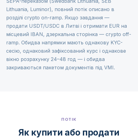
SEPA-переказом (Swedbank Lithuania, SEB
Lithuania, Luminor), повний потік описано в
розділі
crypto on-ramp
. Якщо завдання —
продати USDT/USDC в Литві і отримати EUR на
місцевий IBAN, дзеркальна сторінка —
crypto off-
ramp
. Обидва напрямки мають однакову KYC-
сесію, однаковий зафіксований курс і однакове
вікно розрахунку 24–48 год — і обидва
закриваються пакетом документів під VMI.
ПОТІК
Як купити або продати