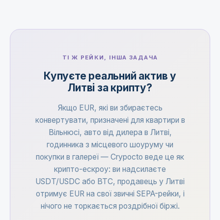
ТІ Ж РЕЙКИ, ІНША ЗАДАЧА
Купуєте реальний актив у
Литві за крипту?
Якщо EUR, які ви збираєтесь
конвертувати, призначені для квартири в
Вільнюсі, авто від дилера в Литві,
годинника з місцевого шоуруму чи
покупки в галереї — Crypocto веде це як
крипто-ескроу: ви надсилаєте
USDT/USDC або BTC, продавець у Литві
отримує EUR на свої звичні SEPA-рейки, і
нічого не торкається роздрібної біржі.