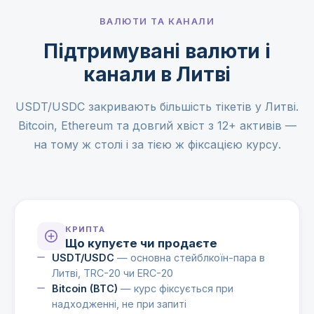
ВАЛЮТИ ТА КАНАЛИ
Підтримувані валюти і
канали в Литві
USDT/USDC закривають більшість тікетів у Литві.
Bitcoin, Ethereum та довгий хвіст з 12+ активів —
на тому ж столі і за тією ж фіксацією курсу.
КРИПТА
Що купуєте чи продаєте
USDT/USDC
— основна стейблкоїн-пара в
Литві, TRC-20 чи ERC-20
Bitcoin (BTC)
— курс фіксується при
надходженні, не при запиті