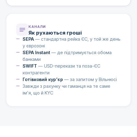
КАНАЛИ
Як рухаються гроші
SEPA
— стандартна рейка ЄС, у той же день
у єврозоні
SEPA Instant
— де підтримується обома
банками
SWIFT
— USD-перекази та поза-ЄС
контрагенти
Готівковий кур'єр
— за запитом у Вільнюсі
Завжди з рахунку чи гаманця на те саме
ім'я, що й KYC