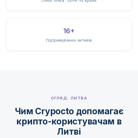
Очна точка · SEPA по країні
16+
Підтримуваних активів
ОГЛЯД: ЛИТВА
Чим Crypocto допомагає
крипто-користувачам в
Литві