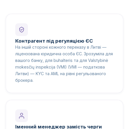
Контрагент під регуляцією ЄС
На іншій стороні кожного переказу в Литві —
ліцензована юридична особа ЄС. Зрозуміла для
вашого банку, для buhalteris та для Valstybinė
mokesčių inspekcija (VMI) (VMI — податкова
Литви) — KYC та AML на рівні регульованого
брокера.
Іменний менеджер замість черги