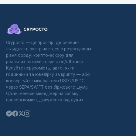
Crypocto — це простір, де ончейн-
ліквідність зустрічається з розрахунком
рівня борду: крипто-ескроу для
реальних активів і сервіс on/off-ramp.
Купуйте нерухомість, авто, яхти,
годинники та ювелірку за крипту — або
конвертуйте між фіатом і USDT/USDC
через SEPA/SWIFT без біржового шуму.
Один іменний менеджер на заявку,
прозорі комісії, документи під аудит.