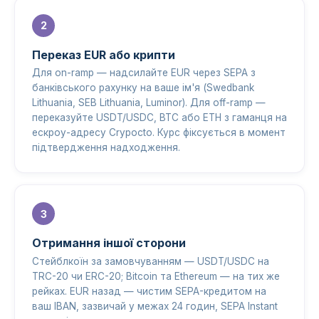
Переказ EUR або крипти
Для on-ramp — надсилайте EUR через SEPA з
банківського рахунку на ваше ім'я (Swedbank
Lithuania, SEB Lithuania, Luminor). Для off-ramp —
переказуйте USDT/USDC, BTC або ETH з гаманця на
ескроу-адресу Crypocto. Курс фіксується в момент
підтвердження надходження.
Отримання іншої сторони
Стейблкоїн за замовчуванням — USDT/USDC на
TRC-20 чи ERC-20; Bitcoin та Ethereum — на тих же
рейках. EUR назад — чистим SEPA-кредитом на
ваш IBAN, зазвичай у межах 24 годин, SEPA Instant