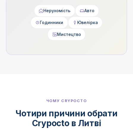
Нерухомість
Авто
Годинники
Ювелірка
Мистецтво
ЧОМУ CRYPOCTO
Чотири причини обрати
Crypocto в Литві