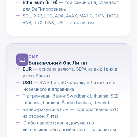
Ethereum (ETH)
— той самий стіл, стандарт
для DeFi-поповнень
SOL, XRP, LTC, ADA, AVAX, MATIC, TON, DOGE,
BNB, TRX, LINK, DAI — за запитом
ФІАТ
Банківський бік Литві
EUR
— основна валюта, SEPA на вхід і вихід
у всіх банках
USD
— SWIFT з USD-рахунку в Литві чи від
іноземного відправника
Підтримувані банки: Swedbank Lithuania, SEB
Lithuania, Luminor, Šiaulių bankas, Revolut
Бізнес-рахунки в EUR — корпоративний KYC
на стороні Литві
ID або паспорт; копія документів
литовською або англійською — за запитом