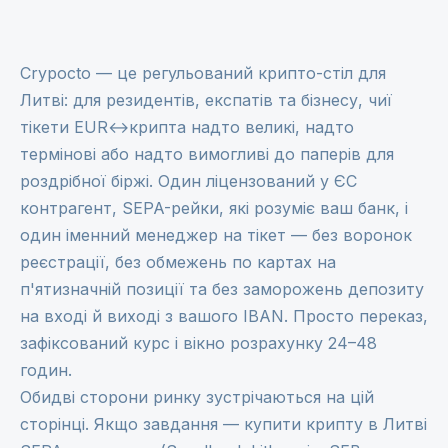
Crypocto — це регульований крипто-стіл для
Литві: для резидентів, експатів та бізнесу, чиї
тікети EUR↔крипта надто великі, надто
термінові або надто вимогливі до паперів для
роздрібної біржі. Один ліцензований у ЄС
контрагент, SEPA-рейки, які розуміє ваш банк, і
один іменний менеджер на тікет — без воронок
реєстрації, без обмежень по картах на
п'ятизначній позиції та без заморожень депозиту
на вході й виході з вашого IBAN. Просто переказ,
зафіксований курс і вікно розрахунку 24–48
годин.
Обидві сторони ринку зустрічаються на цій
сторінці. Якщо завдання — купити крипту в Литві