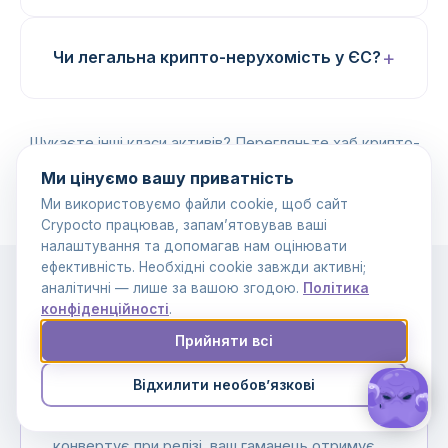
Чи легальна крипто-нерухомість у ЄС?
Шукаєте інші класи активів? Перегляньте хаб
крипто-
авто
або повний
розбір купівлі нерухомості за крипту
.
Ми цінуємо вашу приватність
Ми використовуємо файли cookie, щоб сайт
Crypocto працював, запам’ятовував ваші
налаштування та допомагав нам оцінювати
ефективність. Необхідні cookie завжди активні;
аналітичні — лише за вашою згодою.
Політика
конфіденційності
.
Прийняти всі
Хочете продати нерухомість за
крипту?
Відхилити необов’язкові
Ті самі рейки, протилежний напрямок.
Покупець фондує EUR-ескроу, Crypocto
конвертує при релізі, ваш гаманець отримує