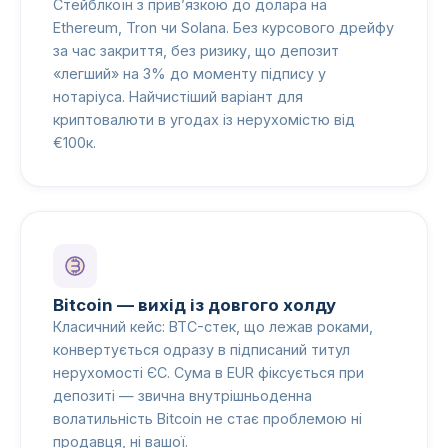
Стейблкоїн з прив’язкою до долара на
Ethereum, Tron чи Solana. Без курсового дрейфу
за час закриття, без ризику, що депозит
«легший» на 3% до моменту підпису у
нотаріуса. Найчистіший варіант для
криптовалюти в угодах із нерухомістю від
€100к.
Bitcoin — вихід із довгого холду
Класичний кейс: BTC-стек, що лежав роками,
конвертується одразу в підписаний титул
нерухомості ЄС. Сума в EUR фіксується при
депозиті — звична внутрішньоденна
волатильність Bitcoin не стає проблемою ні
продавця, ні вашої.