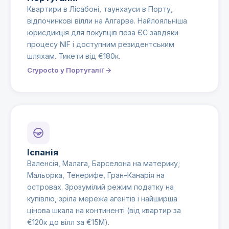
Квартири в Лісабоні, таунхауси в Порту,
відпочинкові вілли на Алгарве. Найлояльніша
юрисдикція для покупців поза ЄС завдяки
процесу NIF і доступним резидентським
шляхам. Тикети від €180к.
Crypocto у Португалії →
Іспанія
Валенсія, Малага, Барселона на материку;
Мальорка, Тенерифе, Гран-Канарія на
островах. Зрозумілий режим податку на
купівлю, зріла мережа агентів і найширша
цінова шкала на континенті (від квартир за
€120к до вілл за €15М).