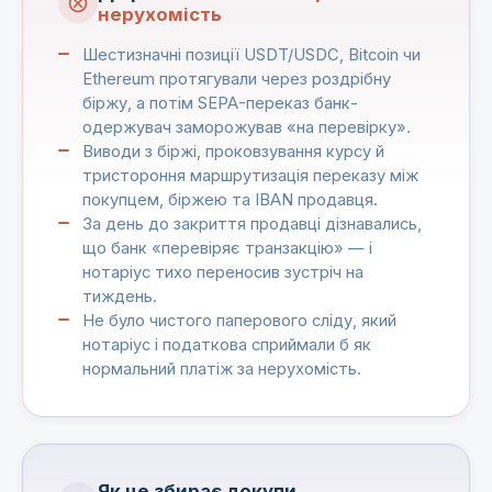
нерухомість
Шестизначні позиції USDT/USDC, Bitcoin чи
Ethereum протягували через роздрібну
біржу, а потім SEPA-переказ банк-
одержувач заморожував «на перевірку».
Виводи з біржі, проковзування курсу й
тристороння маршрутизація переказу між
покупцем, біржею та IBAN продавця.
За день до закриття продавці дізнавались,
що банк «перевіряє транзакцію» — і
нотаріус тихо переносив зустріч на
тиждень.
Не було чистого паперового сліду, який
нотаріус і податкова сприймали б як
нормальний платіж за нерухомість.
Як це збирає докупи