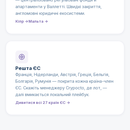
апартаменти у Валлетті. Швидкі закриття,
англомовні юридичні екосистеми.
Кіпр →
Мальта →
Решта ЄС
Франція, Нідерланди, Австрія, Греція, Бельгія,
Болгарія, Румунія — покрита кожна країна-член
ЄС. Скажіть менеджеру Crypocto, де лот, —
далі вмикається локальний плейбук.
Дивитися всі 27 країн ЄС →