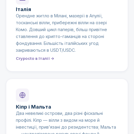
Італія
Орендне житло в Мілані, мазерії в Апулії,
тосканські вілли, прибережні вілли на озері
Комо. Довший цикл паперів, більш привітне
ставлення до крипто-гаманців на стороні
фондування. Більшість італійських угод
закриваються в USDT/USDC.
Crypocto в Італії →
Кіпр і Мальта
Два невеликі острови, два різні фіскальні
профілі. Кіпр — вілли з видом на море й
інвестиції, прив’язані до резидентства; Мальта
— централізовано регульовані фонди й