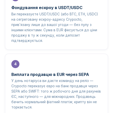
Фондування ескроу в USDT/USDC
Ви переказуєте USDT/USDC (або BTC, ETH, USDC)
на сегреговану ескроу-адресу Crypocto,
прив’язану лише до вашої угоди — без пулу з
іншими клієнтами. Сума в EUR фіксується до ціни
продажу в ту ж секунду, коли депозит
підтверджується.
Виплата продавцю в EUR через SEPA
У день нотаріуса ви даєте команду на реліз —
Crypocto переказує євро на банк продавця через
SEPA або SWIFT: того ж робочого дня для рахунків
ЄС, наступного — для міжнародних. Продавець
бачить нормальний фіатний платіж; крипту він не
торкається.