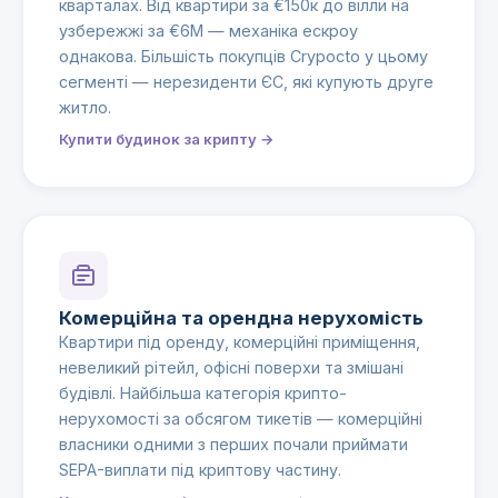
кварталах. Від квартири за €150к до вілли на
узбережжі за €6М — механіка ескроу
однакова. Більшість покупців Crypocto у цьому
сегменті — нерезиденти ЄС, які купують друге
житло.
Купити будинок за крипту →
Комерційна та орендна нерухомість
Квартири під оренду, комерційні приміщення,
невеликий рітейл, офісні поверхи та змішані
будівлі. Найбільша категорія крипто-
нерухомості за обсягом тикетів — комерційні
власники одними з перших почали приймати
SEPA-виплати під криптову частину.