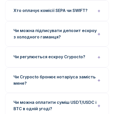
Хто оплачує комісії SEPA чи SWIFT?
Чи можна підписувати депозит ескроу
з холодного гаманця?
Чи регулюється ескроу Crypocto?
Чи Crypocto бронює нотаріуса замість
мене?
Чи можна оплатити суміш USDT/USDC і
BTC в одній угоді?