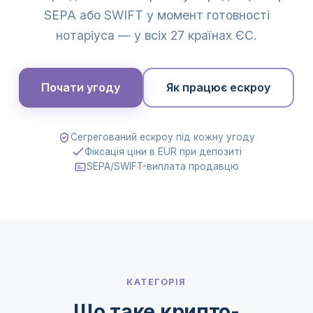
SEPA або SWIFT у момент готовності
нотаріуса — у всіх 27 країнах ЄС.
Почати угоду
Як працює ескроу
Сегрегований ескроу під кожну угоду
Фіксація ціни в EUR при депозиті
SEPA/SWIFT-виплата продавцю
КАТЕГОРІЯ
Що таке крипто-