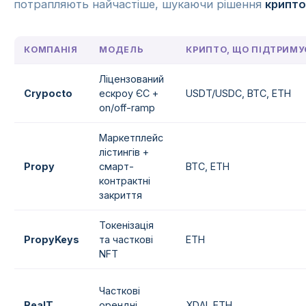
потрапляють найчастіше, шукаючи рішення
крипто
КОМПАНІЯ
МОДЕЛЬ
КРИПТО, ЩО ПІДТРИМ
Ліцензований
Crypocto
ескроу ЄС +
USDT/USDC, BTC, ETH
on/off-ramp
Маркетплейс
лістингів +
Propy
смарт-
BTC, ETH
контрактні
закриття
Токенізація
PropyKeys
та часткові
ETH
NFT
Часткові
RealT
орендні
XDAI, ETH