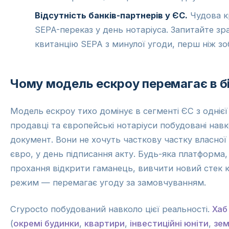
Відсутність банків-партнерів у ЄС.
Чудова к
SEPA-переказ у день нотаріуса. Запитайте з
квитанцію SEPA з минулої угоди, перш ніж зо
Чому модель ескроу перемагає в б
Модель ескроу тихо домінує в сегменті ЄС з одніє
продавці та європейські нотаріуси побудовані навк
документ. Вони не хочуть часткову частку власної 
євро, у день підписання акту. Будь-яка платформа
прохання відкрити гаманець, вивчити новий стек 
режим — перемагає угоду за замовчуванням.
Crypocto побудований навколо цієї реальності.
Хаб
(
окремі будинки
,
квартири
,
інвестиційні юніти
,
зем