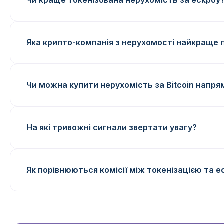
Чи краще токенізована нерухомість за ескроу
Яка крипто-компанія з нерухомості найкраще 
Чи можна купити нерухомість за Bitcoin напря
На які тривожні сигнали звертати увагу?
Як порівнюються комісії між токенізацією та е