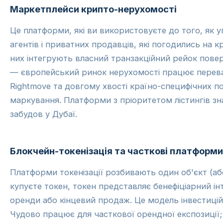
Маркетплейси крипто-нерухомості
Це платформи, які ви використовуєте до того, як уг
агентів і приватних продавців, які погодились на кр
них інтегрують власний транзакційний рейок пове
— європейський ринок нерухомості працює переваж
Rightmove та довгому хвості країно-специфічних по
маркування. Платформи з пріоритетом лістингів зна
забудов у Дубаї.
Блокчейн-токенізація та часткові платформи
Платформи токенізації розбивають один об'єкт (або
купуєте токен, токен представляє бенефіціарний і
оренди або кінцевий продаж. Це модель інвестицій
Чудово працює для часткової орендної експозиції;