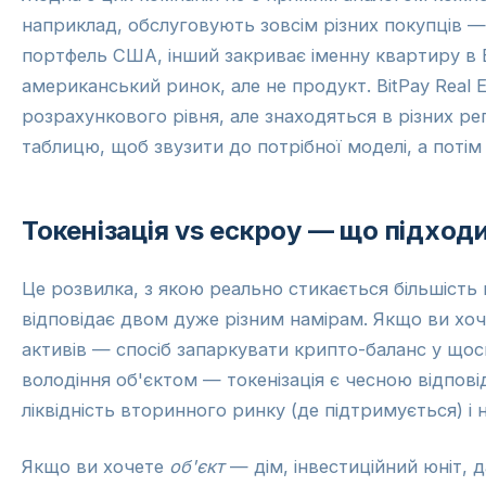
наприклад, обслуговують зовсім різних покупців —
портфель США, інший закриває іменну квартиру в Б
американський ринок, але не продукт. BitPay Real 
розрахункового рівня, але знаходяться в різних р
таблицю, щоб звузити до потрібної моделі, а потім
Токенізація vs ескроу — що підход
Це розвилка, з якою реально стикається більшість
відповідає двом дуже різним намірам. Якщо ви хо
активів — спосіб запаркувати крипто-баланс у щос
володіння об'єктом — токенізація є чесною відпов
ліквідність вторинного ринку (де підтримується) і 
Якщо ви хочете
об'єкт
— дім, інвестиційний юніт, 