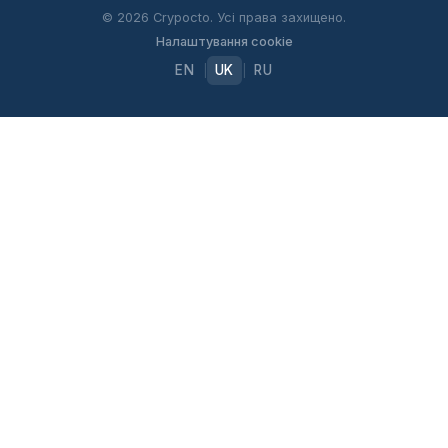
© 2026 Crypocto. Усі права захищено.
Налаштування cookie
EN
UK
RU
|
|