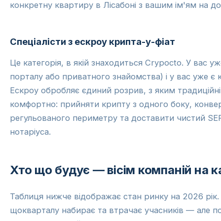
конкретну квартиру в Лісабоні з вашим ім'ям на д
Спеціалісти з ескроу крипта-у-фіат
Це категорія, в якій знаходиться Crypocto. У вас уж
порталу або приватного знайомства) і у вас уже є 
Ескроу обробляє єдиний розрив, з яким традиційні
комфортно: прийняти крипту з одного боку, конве
регульованого периметру та доставити чистий SE
нотаріуса.
Хто що будує — вісім компаній на к
Таблиця нижче відображає стан ринку на 2026 рік.
щокварталу набирає та втрачає учасників — але по