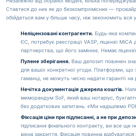
Незалежно від обраної моделі, кілька попереджувал
Ставтеся до них як до безкомпромісних — провайд
обійдеться вам у більше часу, ніж зекономить вся 
Неліцензовані контрагенти.
Будь-яка компан
ЄС, потребує реєстрації VASP, ліцензії MiCA 
партнерства, що його замінює. Немає ліцензі
Пулене зберігання.
Ваш депозит повинен знах
для вашої конкретної угоди. Платформи, що
гаманці, не можуть чесно надати гарантії на р
Нечітка документація джерела коштів.
Нале
меморандум SoF, який ваш нотаріус, бухгал
без додаткових запитань. «Ми надішлемо PDF
Фіксація ціни при підписанні, а не при депози
підписанні фінального контракту, ви все ще 
вікна закриття. Фіксація повинна відбуватися