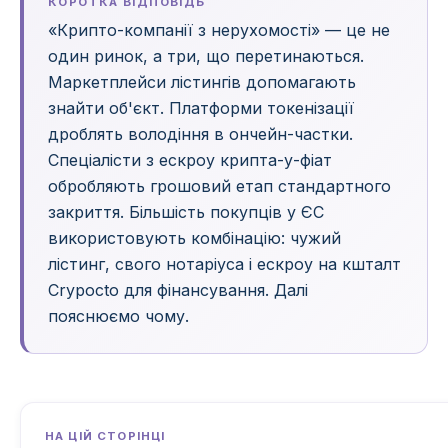
КОРОТКА ВІДПОВІДЬ
«Крипто-компанії з нерухомості» — це не
один ринок, а три, що перетинаються.
Маркетплейси лістингів допомагають
знайти об'єкт. Платформи токенізації
дроблять володіння в ончейн-частки.
Спеціалісти з ескроу крипта-у-фіат
обробляють грошовий етап стандартного
закриття. Більшість покупців у ЄС
використовують комбінацію: чужий
лістинг, свого нотаріуса і ескроу на кшталт
Crypocto для фінансування. Далі
пояснюємо чому.
НА ЦІЙ СТОРІНЦІ