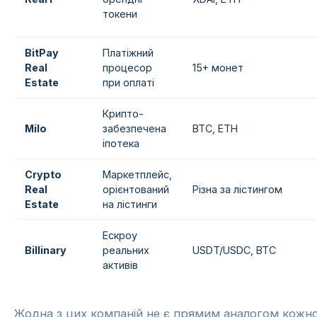
токени
BitPay
Платіжний
Real
процесор
15+ монет
Estate
при оплаті
Крипто-
Milo
забезпечена
BTC, ETH
іпотека
Crypto
Маркетплейс,
Real
орієнтований
Різна за лістингом
Estate
на лістинги
Ескроу
Billinary
реальних
USDT/USDC, BTC
активів
Жодна з цих компаній не є прямим аналогом кожної 