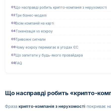
Що насправді робить крипто-компанія з нерухомості
Три бізнес-моделі
Вісім компаній на карті
Токенізація vs ескроу
Тривожні сигнали
Чому ескроу перемагає в угодах ЄС
Що запитати у будь-якого провайдера
FAQ
Що насправді робить «крипто-комп
Фраза
крипто-компанія з нерухомості
покриває на