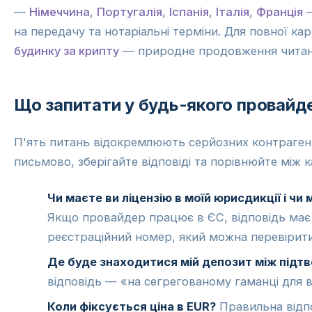
—
Німеччина
,
Португалія
,
Іспанія
,
Італія
,
Франція
—
на передачу та нотаріальні терміни. Для повної к
будинку за крипту
— природне продовження читан
Що запитати у будь-якого провайд
П'ять питань відокремлюють серйозних контрагенті
письмово, зберігайте відповіді та порівнюйте між 
Чи маєте ви ліцензію в моїй юрисдикції і чи
Якщо провайдер працює в ЄС, відповідь має 
реєстраційний номер, який можна перевірит
Де буде знаходитися мій депозит між підт
відповідь — «на сегрегованому гаманці для ва
Коли фіксується ціна в EUR?
Правильна відпо