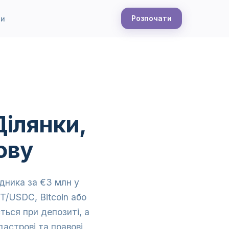
Розпочати
ти
Ділянки,
ову
адника за €3 млн у
T/USDC, Bitcoin або
ться при депозиті, а
дастрові та правові