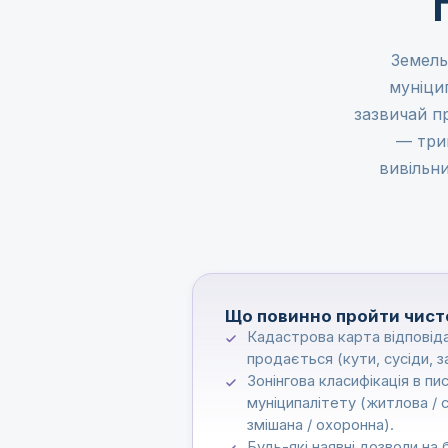
Земель
муніцип
зазвичай п
— три
вивільн
Що повинно пройти чист
Кадастрова карта відповіда
продається (кути, сусіди, з
Зонінгова класифікація в пи
муніципалітету (житлова / 
змішана / охоронна).
Будь-які наявні дозволи на