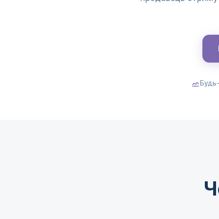
Будь-
Ч