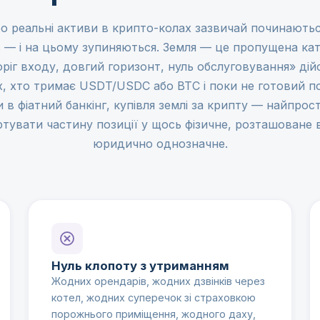
о реальні активи в крипто-колах зазвичай починаютьс
в — і на цьому зупиняються. Земля — це пропущена кат
ріг входу, довгий горизонт, нуль обслуговування» ді
х, хто тримає USDT/USDC або BTC і поки не готовий п
в фіатний банкінг, купівля землі за крипту — найпрос
тувати частину позиції у щось фізичне, розташоване 
юридично однозначне.
Нуль клопоту з утриманням
Жодних орендарів, жодних дзвінків через
котел, жодних суперечок зі страховкою
порожнього приміщення, жодного даху,