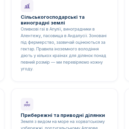
Сільськогосподарські та
виноградні землі
Оливкові гаї в Апулії, виноградники в
Алентежу, пасовища в Андалусії. Зоновані
під фермерство, зазвичай оцінюються за
гектар. Правила іноземного володіння
діють у кількох країнах для ділянок понад
певний розмір — ми перевіряємо кожну
угоду.
Прибережні та приводні ділянки
Земля з видом на море на хорватському
узбережжі, португальському Алгарве,