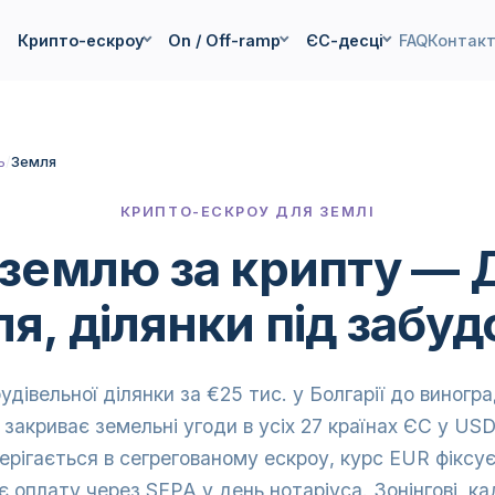
Крипто-ескроу
On / Off-ramp
ЄС-десці
FAQ
Контак
ь
/
Земля
КРИПТО-ЕСКРОУ ДЛЯ ЗЕМЛІ
землю за крипту — 
ля, ділянки під забуд
удівельної ділянки за €25 тис. у Болгарії до виногр
 закриває земельні угоди в усіх 27 країнах ЄС у USD
ерігається в сегрегованому ескроу, курс EUR фіксує
оплату через SEPA у день нотаріуса. Зонінгові, ка