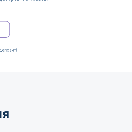
депозиті
ля