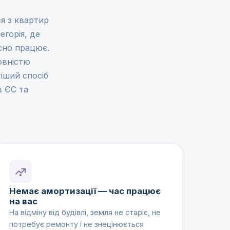
я з квартир
егорія, де
йсно працює.
овністю
тіший спосіб
в ЄС та
Немає амортизації — час працює
на вас
На відміну від будівлі, земля не старіє, не
потребує ремонту і не знецінюється