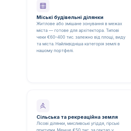
Міські будівельні ділянки
Житлове або змішане зонування в межах
міста — готове для архітектора. Типові
чеки €60–400 тис. залежно від площі, виду
та міста. Найліквідніша категорія землі в
нашому портфелі.
Сільська та рекреаційна земля
Лісові ділянки, мисливські угіддя, гірські
притулки. Менше €50 тис. за гектар у