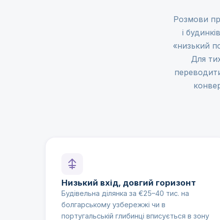
Розмови пр
і будинкі
«низький по
Для ти
переводити 
конвер
Низький вхід, довгий горизонт
Будівельна ділянка за €25–40 тис. на
болгарському узбережжі чи в
португальській глибинці вписується в зону