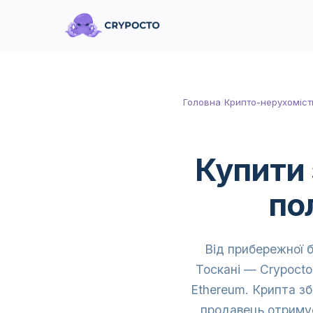
Головна
/
Крипто-нерухоміст
Купити 
по
Від прибережної б
Тоскані — Crypocto
Ethereum. Крипта зб
продавець отримує 