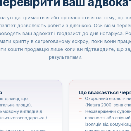
перевірити ваш адвока
на угода тримається або провалюється на тому, що ка
алітет дозволяють робити з ділянкою. Ось вісім переві
роводять ваш адвокат і геодезист до дня нотаріуса. Ро
мати крипту в сегрегованому ескроу, поки вони працю
ити кошти продавцю лише коли ви підтвердите, що за
результатами.
о
Що вважається чер
є ділянці, що
Охоронний екологічни
агальна площа).
(Natura 2000, зона с
сьмовому вигляді від
Незавершений судови
сільськогосподарська /
власності або спірни
Ізоляція від комунік
 будівництво — строки
підключення до води, 