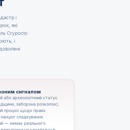
т
дастр і
рок, які
ль Crypocto
ють, і
доволені
воним сигналом
й або археологічний статус
падщини, заборона розкопок).
й процес щодо права
й ланцюг спадкування.
ацій — немає реального
електрики чи каналізації в