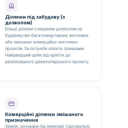
Ділянки під забудову (з
дозволом)
Більші ділянки з наданим дозволом на
будівництво багатоквартирних житлових
або змішаних комерційно-житлових
проєктів. За потреби оплата траншами.
Найшвидший шлях від крипти до
реалізованого девелоперського проєкту.
Комерційні ділянки змішаного
призначення
Земля, зонована під невеликі торговельні,