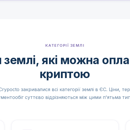
КАТЕГОРІЇ ЗЕМЛІ
 землі, які можна опл
криптою
rypocto закривалися всі категорії землі в ЄС. Ціни, те
ментообіг суттєво відрізняються між цими п'ятьма ти