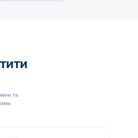
атити
рміни та
пами.