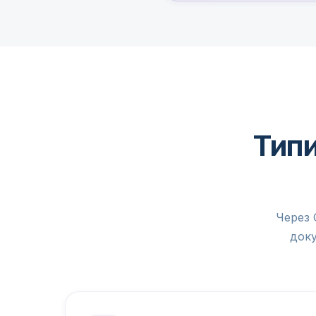
Типи
Через C
доку