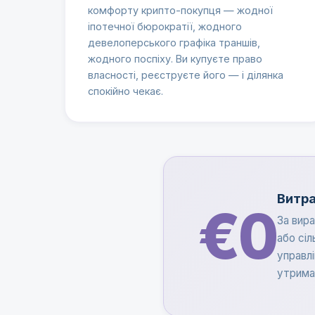
комфорту крипто-покупця — жодної
іпотечної бюрократії, жодного
девелоперського графіка траншів,
жодного поспіху. Ви купуєте право
власності, реєструєте його — і ділянка
спокійно чекає.
Витра
€0
За вира
або сіл
управл
утрима