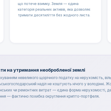
що потече взимку. Земля — єдина
категорія реальних активів, яка дозволяє
тримати десятиліття без жодного листа.
ти на утримання необробленої землі
хуванням невеликого щорічного податку на нерухомість, віль
ьськогосподарський наділ не коштують нічого у володінні. 
інських чи ремонтних витрат — єдина форма нерухомості, де
ння — фактично похибка округлення крипто-портфеля.