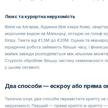
Люкс та курортна нерухомість
Вілли на Алгарве, будинки біля озера Комо, кварти
морським видом на Мальорці, котеджі на гольф-к
Кіпру. Тікети від €1,5M до €20M. Оцінка та міжнар
юридична робота займають більше часу, і фінансу
майже завжди розподіляється між кількома монета
Crypocto обробляє більшу частину семизначного п
у цьому сегменті.
Два способи — ескроу або пряма о
Технічно існує два способи перемістити крипту на 
нерухомості. Перший — пряма крипто-в-крипто — 