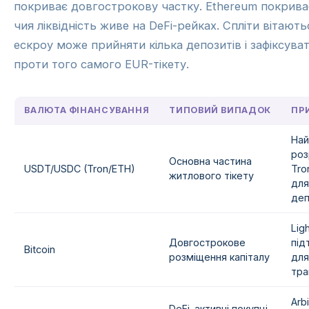
покриває довгострокову частку. Ethereum покрива
чия ліквідність живе на DeFi-рейках. Спліти вітают
ескроу може прийняти кілька депозитів і зафіксува
проти того самого EUR-тікету.
ВАЛЮТА ФІНАНСУВАННЯ
ТИПОВИЙ ВИПАДОК
ПР
На
роз
Основна частина
USDT/USDC (Tron/ETH)
Tro
житлового тікету
для
деп
Lig
Довгострокове
під
Bitcoin
розміщення капіталу
для
тра
Arb
DeFi-активні покупці,