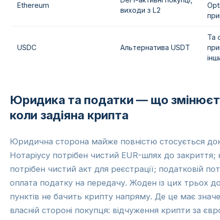
Ethereum
Opt
виходи з L2
пр
Та 
USDC
Альтернатива USDT
при
інш
Юридика та податки — що змінюєт
коли задіяна крипта
Юридична сторона майже повністю стосується док
Нотаріусу потрібен чистий EUR-шлях до закриття;
потрібен чистий акт для реєстрації; податковій по
оплата податку на передачу. Жоден із цих трьох д
пунктів не бачить крипту напряму. Де це має знач
власній стороні покупця: відчуження крипти за євр