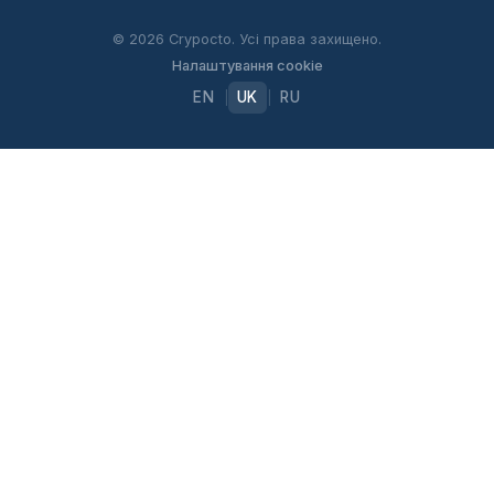
© 2026 Crypocto. Усі права захищено.
Налаштування cookie
EN
UK
RU
|
|