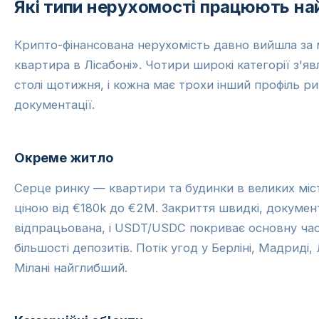
Які типи нерухомості працюють н
Крипто-фінансована нерухомість давно вийшла за 
квартира в Лісабоні». Чотири широкі категорії з'я
столі щотижня, і кожна має трохи інший профіль ри
документації.
Окреме житло
Серце ринку — квартири та будинки в великих міс
ціною від €180k до €2M. Закриття швидкі, докумен
відпрацьована, і USDT/USDC покриває основну ча
більшості депозитів. Потік угод у Берліні, Мадриді, 
Мілані найглибший.