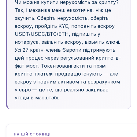
Чи можна купити нерухомість за крипту?
Так, і механіка менш екзотична, ніж це
звучить. Оберіть нерухомість, оберіть
ескроу, пройдіть KYC, поповніть ескроу
USDT/USDC/BTC/ETH, підпишіть у
нотаріуса, звільніть ескроу, візьміть ключі.
Усі 27 країн-членів Європи підтримують
цей процес через регульований крипто-в-
фіат мост. Токенізовані акти та прямі
крипто-платежі продавцю існують — але
ескроу з повним активом та розрахунком
у євро — це те, що реально закриває
угоди в масштабі.
НА ЦІЙ СТОРІНЦІ