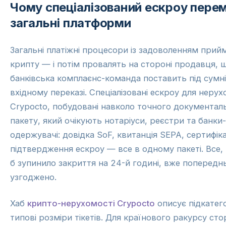
Чому спеціалізований ескроу пере
загальні платформи
Загальні платіжні процесори із задоволенням прий
крипту — і потім провалять на стороні продавця, 
банківська комплаєнс-команда поставить під сумн
вхідному переказі. Спеціалізовані ескроу для нерух
Crypocto, побудовані навколо точного документал
пакету, який очікують нотаріуси, реєстри та банки-
одержувачі: довідка SoF, квитанція SEPA, сертифік
підтвердження ескроу — все в одному пакеті. Все,
б зупинило закриття на 24-й годині, вже попередн
узгоджено.
Хаб
крипто-нерухомості Crypocto
описує підкатего
типові розміри тікетів. Для країнового ракурсу сто