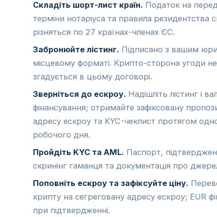
Складіть шорт-лист країн.
Податок на перед
терміни нотаріуса та правила резидентства 
різняться по 27 країнах-членах ЄС.
Забронюйте лістинг.
Підписано з вашим юри
місцевому форматі. Крипто-сторона угоди не
згадується в цьому договорі.
Зверніться до ескроу.
Надішліть лістинг і ва
фінансування; отримайте зафіксовану пропоз
адресу ескроу та KYC-чеклист протягом одн
робочого дня.
Пройдіть KYC та AML.
Паспорт, підтверджен
скринінг гаманця та документація про джере
Поповніть ескроу та зафіксуйте ціну.
Перев
крипту на сегреговану адресу ескроу; EUR фі
при підтвердженні.