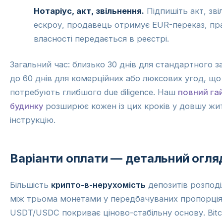
Нотаріус, акт, звільнення.
Підпишіть акт, зві
ескроу, продавець отримує EUR-переказ, пр
власності передається в реєстрі.
Загальний час: близько 30 днів для стандартного з
до 60 днів для комерційних або люксових угод, що
потребують глибшого due diligence. Наш
повний гай
будинку
розширює кожен із цих кроків у довшу жи
інструкцію.
Варіанти оплати — детальний огля
Більшість
крипто-в-нерухомість
депозитів розпод
між трьома монетами у передбачуваних пропорція
USDT/USDC покриває ціново-стабільну основу. Bitc