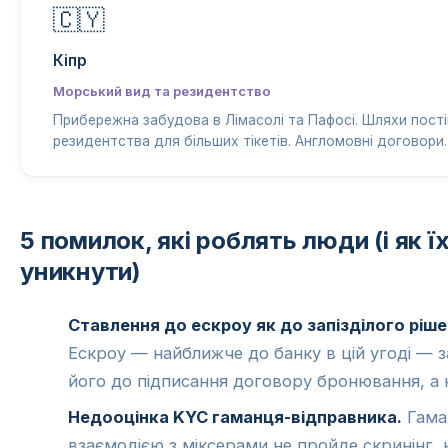
🇨🇾
Кіпр
Морський вид та резидентство
Прибережна забудова в Лімасолі та Пафосі. Шляхи пост
резидентства для більших тікетів. Англомовні договори.
5 помилок, які роблять люди (і як ї
уникнути)
Ставлення до ескроу як до запізділого ріше
Ескроу — найближче до банку в цій угоді — з
його до підписання договору бронювання, а н
Недооцінка KYC гаманця-відправника.
Гаман
взаємодією з міксерами не пройде скринінг,