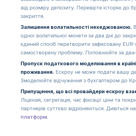
від розміру депозиту. Перевірте історію до 
закриття.
Залишення волатильності нехеджованою.
В
одної волатильної монети за два дні до закр
єдиний спосіб перетворити зафіксовану EUR-
самостворену проблему. Поповнюйте за два-
Пропуск податкового моделювання в країн
проживання.
Ескроу не може подати вашу де
Змоделюйте відчуження з бухгалтером до Кро
Припущення, що всі провайдери ескроу вза
Ліцензія, сегрегація, час фіксації ціни та покр
партнерів суттєво відрізняються. Дивіться 
платформ
.