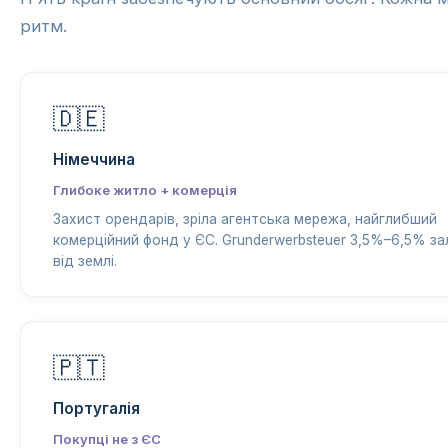
ритм.
🇩🇪
Німеччина
Глибоке житло + комерція
Захист орендарів, зріла агентська мережа, найглибший
комерційний фонд у ЄС. Grunderwerbsteuer 3,5%–6,5% з
від землі.
🇵🇹
Португалія
Покупці не з ЄС