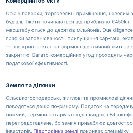
Комерційні об'єкти
Офісні поверхи, торговельні приміщення, невеликі 
будівлі. Тікети починаються від приблизно €450k і
масштабуються до десятків мільйонів. Due diligenc
графіки заповнюваності, припущення cap-rate, еколо
— але крипто-етап за формою ідентичний житлов
закриттю. Багато комерційних угод проходять чер
податкової ефективності.
Земля та ділянки
Сільськогосподарські, житлові та промислові ділян
поводяться дещо по-різному. Податок на передачу
нижчий, терміни нотаріуса іноді швидші, і Bitcoin-ф
перепредставлене, бо земля приваблює довгостр
інвесторів.
Підсторінка землі
покриває специфіку.