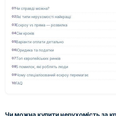
Чи справді можна?
Які типи нерухомості найкращі
Ескроу vs пряма — розвилка
Сім кроків
Варіанти оплати детально
Юридика та податки
Топ європейських ринків
5 помилок, які роблять люди
Чому спеціалізований ескроу перемагає
FAQ
Чи можна купити нерухомість за к