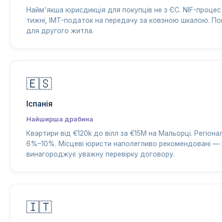
Найм'якша юрисдикція для покупців не з ЄС. NIF-процес
тижні, IMT-податок на передачу за ковзною шкалою. По
для другого житла.
🇪🇸
Іспанія
Найширша драбина
Квартири від €120k до вілл за €15M на Мальорці. Регіона
6%–10%. Місцеві юристи наполегливо рекомендовані —
винагороджує уважну перевірку договору.
🇮🇹