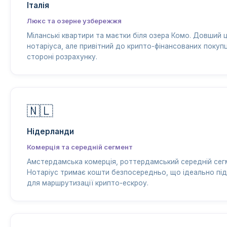
Італія
Люкс та озерне узбережжя
Міланські квартири та маєтки біля озера Комо. Довший 
нотаріуса, але привітний до крипто-фінансованих покупц
стороні розрахунку.
🇳🇱
Нідерланди
Комерція та середній сегмент
Амстердамська комерція, роттердамський середній сег
Нотаріус тримає кошти безпосередньо, що ідеально пі
для маршрутизації крипто-ескроу.