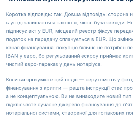
Коротка відповідь: так. Довша відповідь: сторона 
в угоді залишається такою ж, якою була завжди. Н
підписує акт у EUR, місцевий реєстр фіксує переда
податок на передачу сплачується в EUR. Що зміню
канал фінансування: покупцю більше не потрібен пе
IBAN у євро, бо регульований ескроу приймає крип
чистий євро-переказ у день нотаріуса.
Коли ви зрозумієте цей поділ — нерухомість у фіаті
фінансування з крипти — решта інструкції стає пр
а не концептуальною. Ви не винаходите новий тип 
підключаєте сучасне джерело фінансування до п'ят
нотаріальної системи, створеної для готівкових по