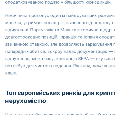
оподатковуваною подією у більшості юрисдикцій.
Німеччина пропонує один із найдружніших режимі
монети, утримані понад рік, звільнені від податку 
відчуженні. Португалія та Мальта історично щедрі 
довгострокових позицій. Франція та Іспанія опода
звичайною ставкою, але дозволяють зарахування 
попередніх збитків. Ескроу надає документацію — 
відчуження, мітка часу, квитанція SEPA — яку ваш
потребує для чистого подання. Рішення,
коли
конв
ваше.
Топ європейських ринків для крипт
нерухомістю
П'ять країн забезпечують основний обсяг. Кожна м