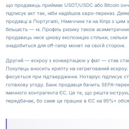
що продавець приймає USDT/USDC або Bitcoin онч
підписує акт так, ніби надійшов євро-переказ. Деяк
продавці в Португалії, Німеччині та на Кіпрі з цим з
більшість — ні. Профіль ризику також асиметрични
продавець несе цінову експозицію стільки, скільки
знадобиться для off-ramp монет на своїй стороні.
Другий — ескроу з конвертацією у фіат — став ст
Покупець вносить крипту на сегрегований ескроу.
фіксується при підтвердженні. Нотаріус підписує с
готівкову угоду. Банк продавця бачить SEPA-перек
іменного контрагента ЄС. Це те, що решта інструкц
передбачає, бо саме це працює в ЄС на 95%+ обся