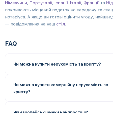
Німеччини
,
Португалії
,
Іспанії
,
Італії
,
Франції
та
Ні
покривають місцевий податок на передачу та спец
нотаріуса. А якщо ви готові оцінити угоду, найшв
— повідомлення на наш
стіл
.
FAQ
Чи можна купити нерухомість за крипту?
Чи можна купити комерційну нерухомість за
крипту?
Які європейські ринки найпростіші?