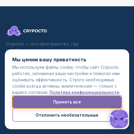
Crypocto — это пространство, где
ончейн-ликвидность встречается с
расчётом уровня борда: крипто-эскроу
Мы ценим вашу приватность
для реальных активов и сервис on/off-
Мы используем файлы cookie, чтобы сайт Crypocto
ramp. Покупайте недвижимость, авто,
работал, запоминал ваши настройки и помогал нам
яхты, часы и ювелирку за крипту — или
оценивать эффективность. Строго необходимые
конвертируйте между фиатом и
cookie всегда активны; аналитические — только с
USDT/USDC через SEPA/SWIFT без
вашего согласия.
Политика конфиденциальности
.
биржевого шума. Один именной
менеджер на заявку, прозрачные
Принять все
комиссии, документы под аудит.
Отклонить необязательные