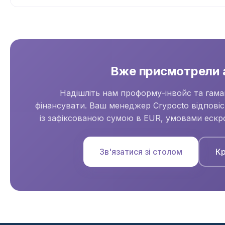
Вже присмотрели 
Надішліть нам проформу-інвойс та гаман
фінансувати. Ваш менеджер Crypocto відпові
із зафіксованою сумою в EUR, умовами ескр
Зв'язатися зі столом
Кр