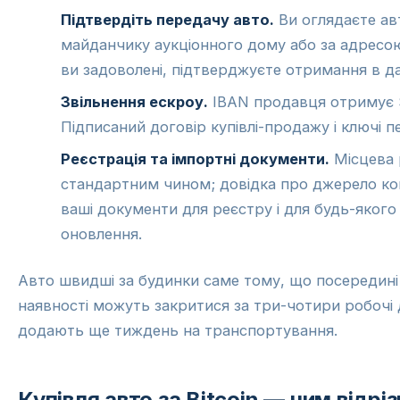
Підтвердіть передачу авто.
Ви оглядаєте авт
майданчику аукціонного дому або за адресо
ви задоволені, підтверджуєте отримання в д
Звільнення ескроу.
IBAN продавця отримує S
Підписаний договір купівлі-продажу і ключі п
Реєстрація та імпортні документи.
Місцева 
стандартним чином; довідка про джерело кош
ваші документи для реєстру і для будь-яког
оновлення.
Авто швидші за будинки саме тому, що посередині 
наявності можуть закритися за три-чотири робочі 
додають ще тиждень на транспортування.
Купівля авто за Bitcoin — чим відрі