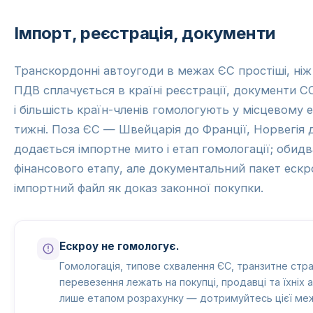
Імпорт, реєстрація, документи
Транскордонні автоугоди в межах ЄС простіші, ніж
ПДВ сплачується в країні реєстрації, документи 
і більшість країн-членів гомологують у місцевому 
тижні. Поза ЄС — Швейцарія до Франції, Норвегія
додається імпортне мито і етап гомологації; обид
фінансового етапу, але документальний пакет ескр
імпортний файл як доказ законної покупки.
Ескроу не гомологує.
Гомологація, типове схвалення ЄС, транзитне стра
перевезення лежать на покупці, продавці та їхніх 
лише етапом розрахунку — дотримуйтесь цієї межі