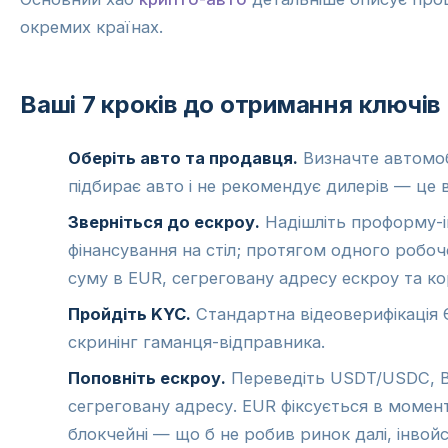
окремих країнах.
Ваші 7 кроків до отримання ключів
Оберіть авто та продавця.
Визначте автомобі
підбирає авто і не рекомендує дилерів — це 
Зверніться до ескроу.
Надішліть проформу-і
фінансування на стіл; протягом одного робо
суму в EUR, сегреговану адресу ескроу та к
Пройдіть KYC.
Стандартна відеоверифікація 
скринінг гаманця-відправника.
Поповніть ескроу.
Переведіть USDT/USDC, Bi
сегреговану адресу. EUR фіксується в момен
блокчейні — що б не робив ринок далі, інвой