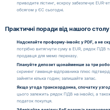
приводите лістинг, ескроу забезпечує EUR-е
обсягом у ЄС сьогодні.
Практичні поради від нашого столу
Надсилайте проформу-інвойс у PDF, а не ск
потрібно витягнути суму в EUR, рядок ПДВ та
продавця для мемо переказу.
Плануйте депозит щонайменше за три робочі
скринінг гаманця-відправника плюс підтвер
зайняти кілька годин; залишайте запас.
Якщо угода транскордонна, спочатку узгодь
цього залежить рядок ПДВ на інвойсі, а тако
податок покупця.
Зберігайте довідку SoF разом із техпаспор