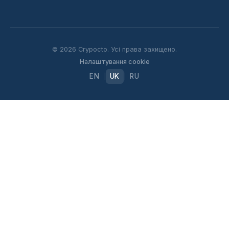
© 2026 Crypocto. Усі права захищено.
Налаштування cookie
EN
UK
RU
|
|