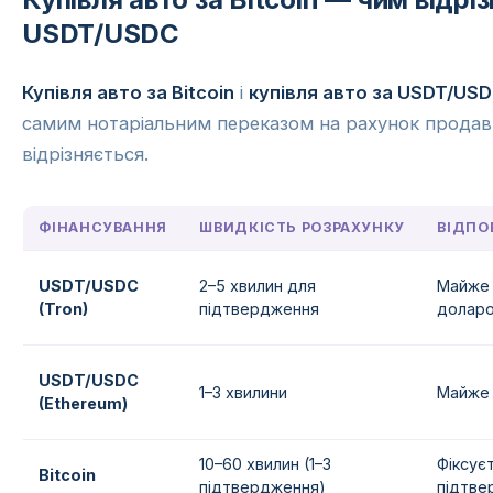
USDT/USDC
Купівля авто за Bitcoin
і
купівля авто за USDT/US
самим нотаріальним переказом на рахунок продав
відрізняється.
ФІНАНСУВАННЯ
ШВИДКІСТЬ РОЗРАХУНКУ
ВІДПО
USDT/USDC
2–5 хвилин для
Майже 
(Tron)
підтвердження
доларо
USDT/USDC
1–3 хвилини
Майже 
(Ethereum)
10–60 хвилин (1–3
Фіксує
Bitcoin
підтвердження)
підтве