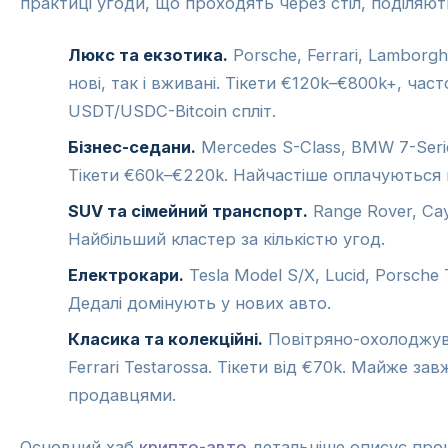
практиці угоди, що проходять через стіл, поділяють
Люкс та екзотика.
Porsche, Ferrari, Lamborgh
нові, так і вживані. Тікети €120k–€800k+, час
USDT/USDC-Bitcoin спліт.
Бізнес-седани.
Mercedes S-Class, BMW 7-Series
Тікети €60k–€220k. Найчастіше оплачуються
SUV та сімейний транспорт.
Range Rover, Cay
Найбільший кластер за кількістю угод.
Електрокари.
Tesla Model S/X, Lucid, Porsche
Дедалі домінують у нових авто.
Класика та колекційні.
Повітряно-охолоджуван
Ferrari Testarossa. Тікети від €70k. Майже з
продавцями.
Основний хаб
крипто-авто
детальніше описує про