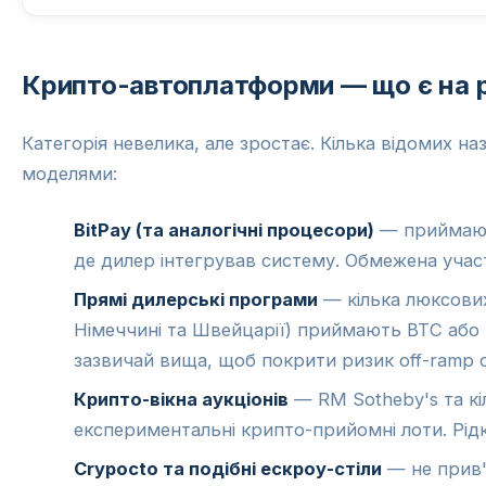
Крипто-автоплатформи — що є на 
Категорія невелика, але зростає. Кілька відомих н
моделями:
BitPay (та аналогічні процесори)
— приймають
де дилер інтегрував систему. Обмежена учас
Прямі дилерські програми
— кілька люксових
Німеччині та Швейцарії) приймають BTC або
зазвичай вища, щоб покрити ризик off-ramp 
Крипто-вікна аукціонів
— RM Sotheby's та кі
експериментальні крипто-прийомні лоти. Рідк
Crypocto та подібні ескроу-стіли
— не прив'