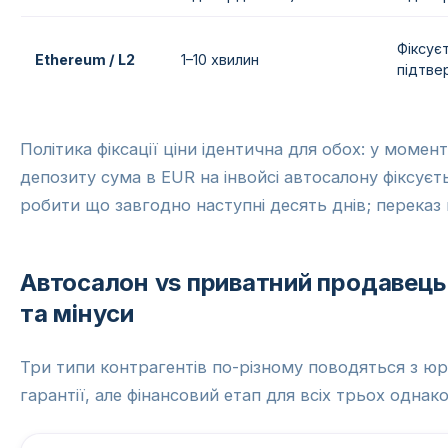
Фіксує
Ethereum / L2
1–10 хвилин
підтве
Політика фіксації ціни ідентична для обох: у моме
депозиту сума в EUR на інвойсі автосалону фіксуєть
робити що завгодно наступні десять днів; переказ
Автосалон vs приватний продавець
та мінуси
Три типи контрагентів по-різному поводяться з ю
гарантії, але фінансовий етап для всіх трьох однак