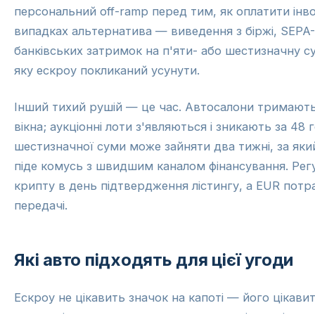
персональний off-ramp перед тим, як оплатити інв
випадках альтернатива — виведення з біржі, SEPA-
банківських затримок на п'яти- або шестизначну 
яку ескроу покликаний усунути.
Інший тихий рушій — це час. Автосалони тримають 
вікна; аукціонні лоти з'являються і зникають за 48
шестизначної суми може зайняти два тижні, за як
піде комусь з швидшим каналом фінансування. Ре
крипту в день підтвердження лістингу, а EUR потр
передачі.
Які авто підходять для цієї угоди
Ескроу не цікавить значок на капоті — його цікавит