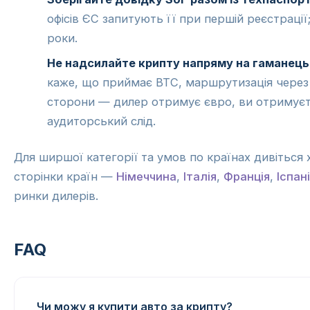
офісів ЄС запитують її при першій реєстрації
роки.
Не надсилайте крипту напряму на гаманець
каже, що приймає BTC, маршрутизація через
сторони — дилер отримує євро, ви отримуєте
аудиторський слід.
Для ширшої категорії та умов по країнах дивіться
сторінки країн —
Німеччина
,
Італія
,
Франція
,
Іспан
ринки дилерів.
FAQ
Чи можу я купити авто за крипту?