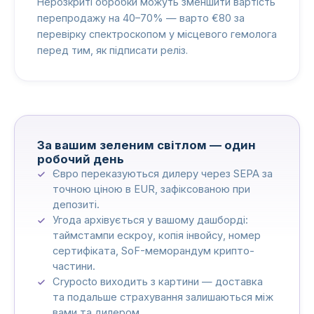
Нерозкриті обробки можуть зменшити вартість
перепродажу на 40–70% — варто €80 за
перевірку спектроскопом у місцевого гемолога
перед тим, як підписати реліз.
За вашим зеленим світлом — один
робочий день
Євро переказуються дилеру через SEPA за
точною ціною в EUR, зафіксованою при
депозиті.
Угода архівується у вашому дашборді:
таймстампи ескроу, копія інвойсу, номер
сертифіката, SoF-меморандум крипто-
частини.
Crypocto виходить з картини — доставка
та подальше страхування залишаються між
вами та дилером.