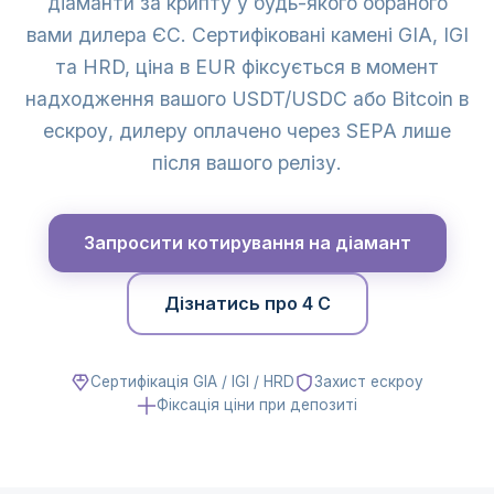
діаманти за крипту у будь-якого обраного
вами дилера ЄС. Сертифіковані камені GIA, IGI
та HRD, ціна в EUR фіксується в момент
надходження вашого USDT/USDC або Bitcoin в
ескроу, дилеру оплачено через SEPA лише
після вашого релізу.
Запросити котирування на діамант
Дізнатись про 4 C
Сертифікація GIA / IGI / HRD
Захист ескроу
Фіксація ціни при депозиті