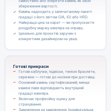
самостійно або зберігати камінь як засіб
збереження вартості.
Камінь надходить у запечатаному пакеті
градації з його звітом GIA, IGI або HRD.
Найкраща ціна за карат — ви пропускаєте
роздрібну маржу ювеліра на оправу.
Ідеально для проєктів заручин з
конкретним дизайнером на увазі.
Готові прикраси
Готові каблучки, підвіски, тенісні браслети,
сережки — готові до носіння при доставці.
Основний камінь сертифікований; менші
камені паве відповідають внутрішній
градації ювеліра.
Включає професійну оцінку для
страхування.
Замовлення на замовлення (індивідуальна