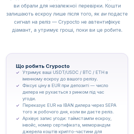
ви обрали для незалежної перевірки. Кошти
залишають ескроу лише після того, як
ви
подасте
сигнал на реліз — Crypocto не автентифікує
діамант, а утримує гроші, поки ви це робите.
Що робить Crypocto
Утримує ваші USDT/USDC / BTC / ETH в
іменному ескроу до вашого релізу.
Фіксує ціну в EUR при депозиті — число
дилера не рухається з ринком під час
угоди.
Переказує EUR на IBAN дилера через SEPA
того ж робочого дня, коли ви даєте реліз.
Архівує запис угоди: таймстампи ескроу,
інвойс, номер сертифіката, меморандум
джерела коштів крипто-частини для