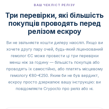
ВАШ ЧЕКЛІСТ РЕЛІЗУ
Три перевірки, які більшість
покупців проводять перед
релізом ескроу
Ви не звільняєте кошти дилеру наосліп. Якщо ви
хочете другу пару очей, будь-який ліцензований
гемолог ЄС може провести ці три перевірки
менш ніж за годину — більшість покупців або
проводять їх самостійно, або платять місцевому
гемологу €80–€250. Яким би не був вердикт,
ескроу просто дзеркалює вашу інструкцію: ви
повідомляєте Crypocto про реліз або ні.