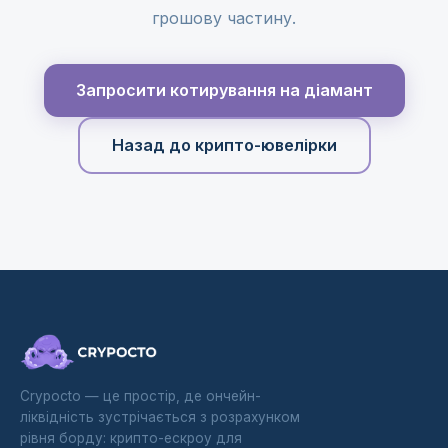
грошову частину.
Запросити котирування на діамант
Назад до крипто-ювелірки
Crypocto — це простір, де ончейн-
ліквідність зустрічається з розрахунком
рівня борду: крипто-ескроу для