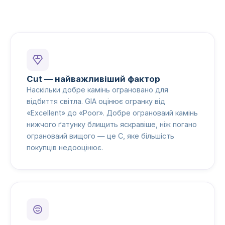
Cut — найважливіший фактор
Наскільки добре камінь ограновано для
відбиття світла. GIA оцінює огранку від
«Excellent» до «Poor». Добре ограноваий камінь
нижчого ґатунку блищить яскравіше, ніж погано
ограноваий вищого — це C, яке більшість
покупців недооцінює.