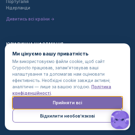
Португалія
Нідерланди
Дивитись всі країни →
ЮРИДИЧНА ІНФОРМАЦІЯ
Ми цінуємо вашу приватність
Політика конфіденційності
Ми використовуємо файли cookie, щоб сайт
Умови використання
Crypocto працював, запам’ятовував ваші
Політика AML
налаштування та допомагав нам оцінювати
ефективність. Необхідні cookie завжди активні;
аналітичні — лише за вашою згодою.
Політика
конфіденційності
.
Прийняти всі
© 2026 Crypocto. Усі права захищено.
Налаштування cookie
Відхилити необов’язкові
EN
UK
RU
|
|