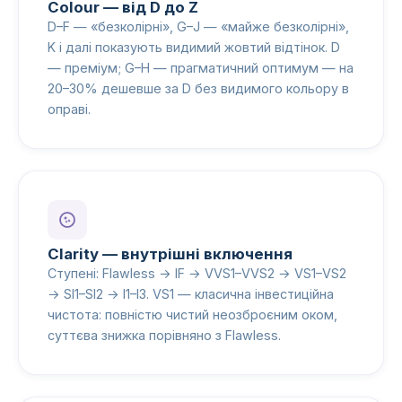
Colour — від D до Z
D–F — «безколірні», G–J — «майже безколірні»,
K і далі показують видимий жовтий відтінок. D
— преміум; G–H — прагматичний оптимум — на
20–30% дешевше за D без видимого кольору в
оправі.
Clarity — внутрішні включення
Ступені: Flawless → IF → VVS1–VVS2 → VS1–VS2
→ SI1–SI2 → I1–I3. VS1 — класична інвестиційна
чистота: повністю чистий неозброєним оком,
суттєва знижка порівняно з Flawless.