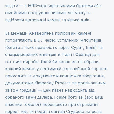
звідти — з HRD-сертифікованими біржами або
сімейними полірувальниками, які можуть
підібрати відповідні камені за кілька днів.
За межами Антверпена поліровані камені
потрапляють в ЄС через усталених імпортерів
(багато з яких працюють через Сурат, Індія) та
спеціалізованих ювелірів в
Італії
і
Франції
для
готових виробів. Який би канал ви не обрали,
кожний камінь у легітимній європейській торгівлі
приходить із документом ланцюжка зберігання,
документами Kimberley Process та оригінальним
звітом градації — цей пакет надходить від
обраного вами дилера, і саме його ви (або ваш
власний гемолог) перевіряєте при отриманні
перед тим, як подати сигнал Crypocto на реліз