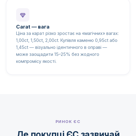
Carat — вага
Ціна за карат різко зростає на «магічних» вагах:
1,00ct, 1,50ct, 2,00ct. Купівля каменю 0,95ct або
1,45ct — візуально ідентичного в оправі —
може заощадити 15–25% без жодного
компромісу якості.
РИНОК ЄС
Де покупці ЄС зазвичай